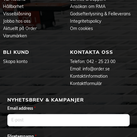
Hållbarhet
Ansökan om RMA
Visselblåsning
Godsefterlysning & Felleverans
Jobba hos oss
Integritetspolicy
Aktuellt på Order
Om cookies
Varumärken
BLI KUND
KONTAKTA OSS
Skapa konto
Telefon:
042 - 25 23 00
Email:
info@order.se
Kontaktinformation
Kontaktformulär
NYHETSBREV & KAMPANJER
Email address
*
Företagsnamn
*