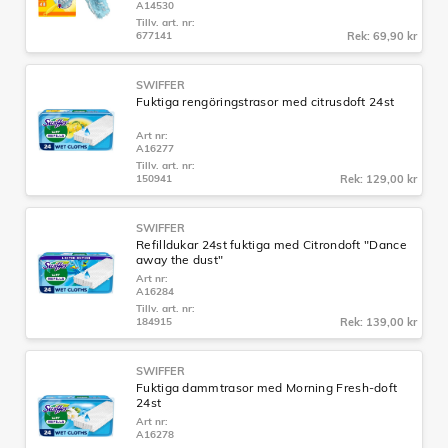
A14530
Tillv. art. nr:
677141
Rek: 69,90 kr
SWIFFER
Fuktiga rengöringstrasor med citrusdoft 24st
Art nr:
A16277
Tillv. art. nr:
150941
Rek: 129,00 kr
SWIFFER
Refilldukar 24st fuktiga med Citrondoft "Dance
away the dust"
Art nr:
A16284
Tillv. art. nr:
184915
Rek: 139,00 kr
SWIFFER
Fuktiga dammtrasor med Morning Fresh-doft
24st
Art nr:
A16278