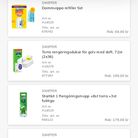
SWIFFER
Dammvippa refiller 5st
Art nr:
A14529
Tillv. art. nr:
676762
Rek: 69,90 kr
SWIFFER
Torra rengöringsdukar för golv med doft, 72st
(2x36)
Art nr:
A16276
Tillv. art. nr:
677387
Rek: 199,00 kr
SWIFFER
Startkit 1 Rengöringsmopp +8st torra +3st
fuktiga
Art nr:
A14519
Tillv. art. nr:
656122
Rek: 179,00 kr
SWIFFER