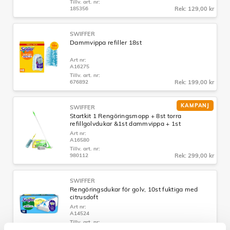
Tillv. art. nr:
185356
Rek: 129,00 kr
SWIFFER
Dammvippa refiller 18st
Art nr:
A16275
Tillv. art. nr:
676892
Rek: 199,00 kr
KAMPANJ
SWIFFER
Startkit 1 Rengöringsmopp + 8st torra
refillgolvdukar &1st dammvippa + 1st
dammvipperefill
Art nr:
A16580
Tillv. art. nr:
980112
Rek: 299,00 kr
SWIFFER
Rengöringsdukar för golv, 10st fuktiga med
citrusdoft
Art nr:
A14524
Tillv. art. nr:
717861
Rek: 69,90 kr