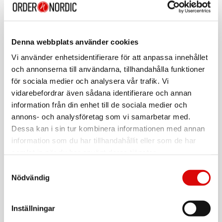
SWIFFER
Duster Dammvippa XXL +2 refiller
Denna webbplats använder cookies
Art nr:
A14526
Vi använder enhetsidentifierare för att anpassa innehållet
Tillv. art. nr:
och annonserna till användarna, tillhandahålla funktioner
669320
Rek: 119,00 kr
för sociala medier och analysera vår trafik. Vi
vidarebefordrar även sådana identifierare och annan
SWIFFER
Startkit 1 Rengöringsmopp +6st fuktiga
information från din enhet till de sociala medier och
annons- och analysföretag som vi samarbetar med.
Art nr:
A14522
Dessa kan i sin tur kombinera informationen med annan
Tillv. art. nr:
information som du har tillhandahållit eller som de har
655996
Rek: 169,00 kr
samlat in när du har använt deras tjänster.
SWIFFER
Samtyckesval
Duster Dammvippa XXL +5 refiller
Nödvändig
Art nr:
A14527
Tillv. art. nr:
Inställningar
669290
Rek: 79,90 kr