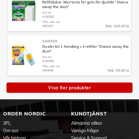
Refilldukar 36st torra för golv,för djurhår "Dance
away the dust"
Art nr:
A16282
Tillv. art. nr:
165297
Rek: 109,00 kr
SWIFFER
Duster kit 1 handtag +3 refiller "Dance away the
dust"
Art nr:
A16280
Tillv. art. nr:
165426
Rek: 59,90 kr
Visa fler produkter
ORDER NORDIC
KUNDTJÄNST
3PL
Allmänna villkor
Om oss
Vanliga frågor
Vår historia
Service & Support