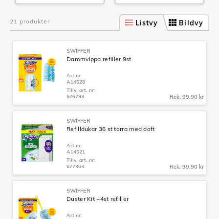
21 produkter
Listvy
Bildvy
SWIFFER
Dammvippa refiller 9st
Art nr:
A14528
Tillv. art. nr:
676793
Rek: 99,90 kr
SWIFFER
Refilldukar 36 st torra med doft
Art nr:
A14521
Tillv. art. nr:
677363
Rek: 99,90 kr
SWIFFER
Duster Kit +4st refiller
Art nr: