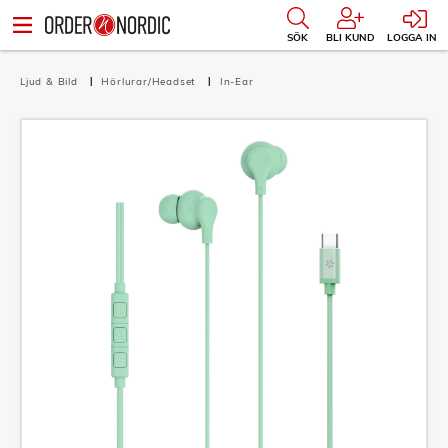
SÖK
BLI KUND
LOGGA IN
Ljud & Bild
Hörlurar/Headset
In-Ear