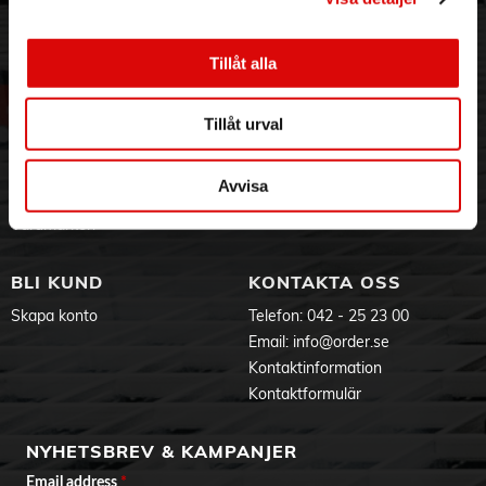
ORDER NORDIC
KUNDTJÄNST
Dessutom ger USB-C-kontakten en snabb och stabil
3PL
Allmänna villkor
anslutning för perfekt ljud varje gång.
Tillåt alla
Om oss
Vanliga frågor
Vår historia
Service & Support
Specifikationer:
Hållbarhet
Ansökan om RMA
Tillåt urval
Känslighet: 115±3dB
Impedans: 16 Ohm
Visselblåsning
Godsefterlysning & Felleverans
Frekvensomfång: 20-20K Hz
Jobba hos oss
Integritetspolicy
Nominell effekt: 3 mW
Avvisa
Aktuellt på Order
Om cookies
Max. effekt: 5 mW
Kabel: 1,20 m
Varumärken
Kontakt: USB-C
Fjärrkontroll på kabel: Samtal och volym-/musikstyrning
BLI KUND
KONTAKTA OSS
Färg:
Skapa konto
Telefon:
042 - 25 23 00
Ljusgrön
Email:
info@order.se
EU-Försäkran
Kontaktinformation
Kontaktformulär
NYHETSBREV & KAMPANJER
Email address
*