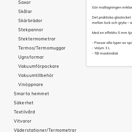
Saxar
Gör matlagningen enklare 
Skålar
Det praktiska glaslocket
Skärbrädor
mellan lock och gryta – al
Stekpannor
Med en effektiv 5 mm tjo
Stektermometrar
- Passar alla typer av spi
Termos/Termomuggar
- Volym 3 L
- Tål maskindisk
Ugnsformar
Vakuumförpackare
Vakuumtillbehör
Vinöppnare
Smarta hemmet
Säkerhet
Textilvård
Vitvaror
Väderstationer/Termometrar