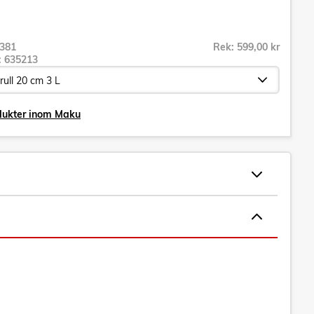
381
Rek: 599,00 kr
r:
635213
odukter inom Maku