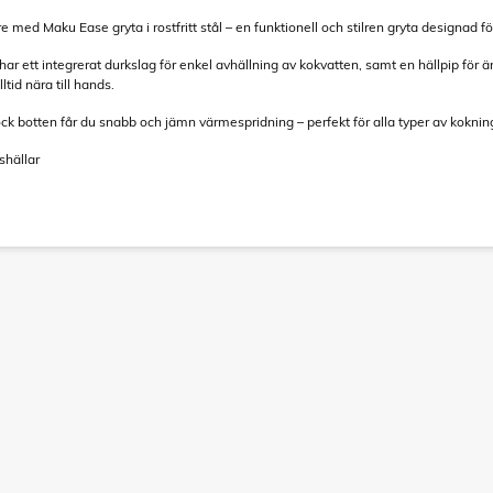
med Maku Ease gryta i rostfritt stål – en funktionell och stilren gryta designad fö
 har ett integrerat durkslag för enkel avhällning av kokvatten, samt en hällpip f
ltid nära till hands.
ck botten får du snabb och jämn värmespridning – perfekt för alla typer av koknin
shällar