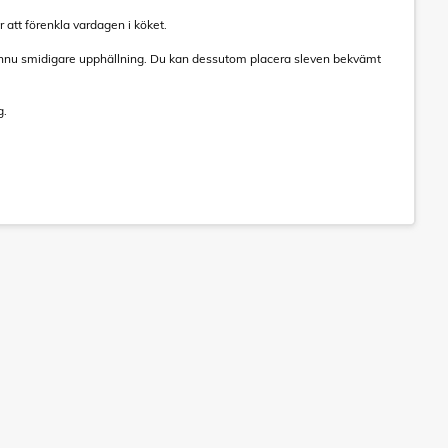
r att förenkla vardagen i köket.
ör ännu smidigare upphällning. Du kan dessutom placera sleven bekvämt
g.