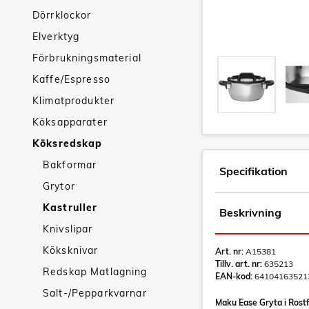
Dörrklockor
Elverktyg
Förbrukningsmaterial
Kaffe/Espresso
Klimatprodukter
Köksapparater
Köksredskap
Bakformar
Specifikation
Grytor
Kastruller
Beskrivning
Knivslipar
Köksknivar
Art. nr:
A15381
Tillv. art. nr:
635213
Redskap Matlagning
EAN-kod:
64104163521
Salt-/Pepparkvarnar
Maku Ease Gryta i Rostf