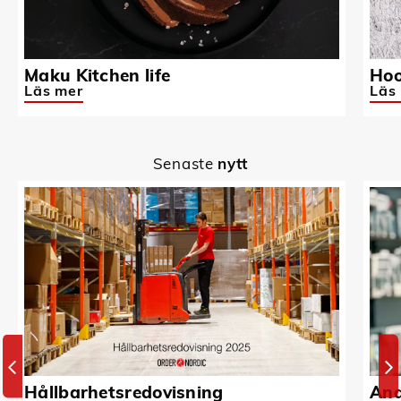
Maku Kitchen life
Hoo
Läs mer
Läs
Senaste
nytt
Hållbarhetsredovisning
And