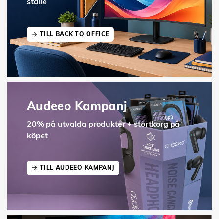
ställe
TILL BACK TO OFFICE
Audeeo Kampanj
20% på utvalda produkter + störtkorg på
köpet
TILL AUDEEO KAMPANJ