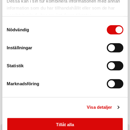
Dessa kan i sin tur kombinera informationen med annan
information som du har tillhandahållit eller som de har
samlat in när du har använt deras tjänster.
Samtyckesval
Nödvändig
Inställningar
Tillbaka till vardagen
Ladda upp inför hösten med ett handplockat sortiment av
Statistik
produkter utvalda för säsongens efterfrågan och
affärsmöjligheter.
Marknadsföring
Visa detaljer
Tillåt alla