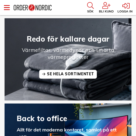
SÖK
BLI KUND
LOGGA IN
Redo för kallare dagar
Värmefiltar, värmedynor och smarta
värmeprodukter
SE HELA SORTIMENTET
Back to office
Allt för det moderna kontoret, samlat på ett