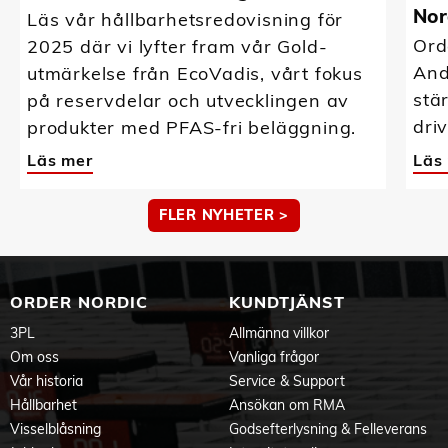
Nor
Läs vår hållbarhetsredovisning för
Ord
2025 där vi lyfter fram vår Gold-
And
utmärkelse från EcoVadis, vårt fokus
stä
på reservdelar och utvecklingen av
driv
produkter med PFAS-fri beläggning.
Läs mer
Läs
FLER NYHETER >
ORDER NORDIC
KUNDTJÄNST
3PL
Allmänna villkor
Om oss
Vanliga frågor
Vår historia
Service & Support
Hållbarhet
Ansökan om RMA
Visselblåsning
Godsefterlysning & Felleverans