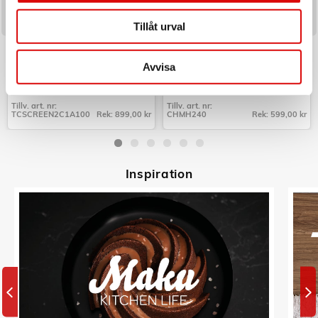
Tillåt urval
CELLY
CHAMPION
Laddare 100W PD/QC med
Mobilhållare Bil QI
display
Avvisa
Art nr:
Art nr:
A15891
CHMH240
Tillv. art. nr:
Tillv. art. nr:
TCSCREEN2C1A100
Rek: 899,00 kr
CHMH240
Rek: 599,00 kr
Tillv. art. nr:
Tillv. art. nr:
TCSCREEN2C1A100
CHMH240
Inspiratio
n