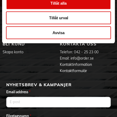
Tillåt alla
- Enkel användning - Ställ helt enkelt in temperaturen med
Hållbarhet
Ansökan om RMA
hjälp av kontrollratten
Visselblåsning
Godsefterlysning & Felleverans
- Smidig rengöring - Tack vare enkel montering och
Jobba hos oss
Integritetspolicy
löstagbara delar
Tillåt urval
- Snabb uppvärmningstid - För snabb och flexibel
Aktuellt på Order
Om cookies
användning
Varumärken
Avvisa
BLI KUND
KONTAKTA OSS
Skapa konto
Telefon:
042 - 25 23 00
Email:
info@order.se
Kontaktinformation
Kontaktformulär
NYHETSBREV & KAMPANJER
Email address
*
Företagsnamn
*