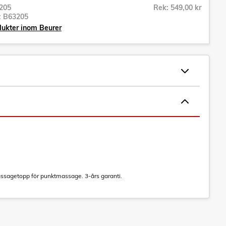
205
Rek: 549,00 kr
r:
B63205
dukter inom Beurer
sagetopp för punktmassage. 3-års garanti.