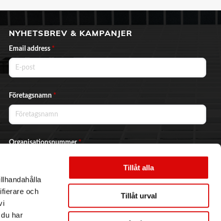
NYHETSBREV & KAMPANJER
Email address
*
Företagsnamn
*
Organisationsnummer
*
Tillåt alla
illhandahålla
Ja, jag vill prenumerera på nyhetsbrevet.
ifierare och
Tillåt urval
vi
 du har