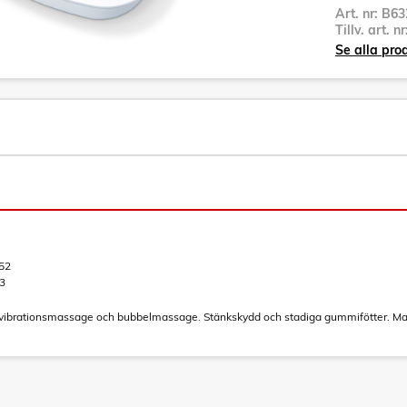
Art. nr:
B63
Tillv. art. n
Se alla pro
52
3
vibrationsmassage och bubbelmassage. Stänkskydd och stadiga gummifötter. Mas