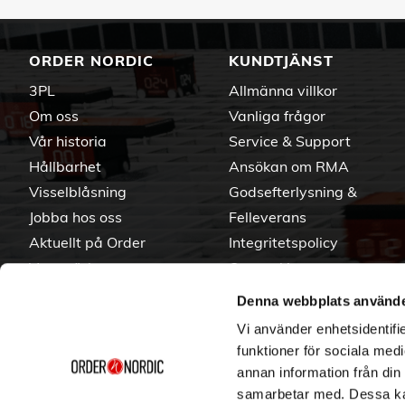
ORDER NORDIC
KUNDTJÄNST
3PL
Allmänna villkor
Om oss
Vanliga frågor
Vår historia
Service & Support
Hållbarhet
Ansökan om RMA
Visselblåsning
Godsefterlysning &
Jobba hos oss
Felleverans
Aktuellt på Order
Integritetspolicy
Varumärken
Om cookies
Denna webbplats använde
Vi använder enhetsidentifie
funktioner för sociala medi
annan information från din
samarbetar med. Dessa kan