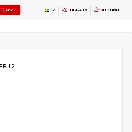
LOGGA IN
BLI KUND
SÖK
 FB12