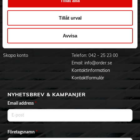
Tillåt alla
Visselblåsning
Godsefterlysning & Felleverans
Jobba hos oss
Integritetspolicy
Tillåt urval
Aktuellt på Order
Om cookies
Varumärken
Avvisa
BLI KUND
KONTAKTA OSS
Skapa konto
Telefon:
042 - 25 23 00
Email:
info@order.se
Kontaktinformation
Kontaktformulär
NYHETSBREV & KAMPANJER
Email address
*
Företagsnamn
*