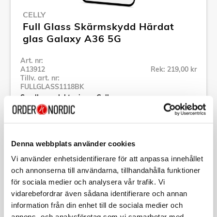
CELLY
Full Glass Skärmskydd Härdat
glas Galaxy A36 5G
Art. nr:
A13912
Rek: 219,00 kr
Tillv. art. nr:
FULLGLASS1118BK
Se alla produkter inom Celly
Specifikation
Denna webbplats använder cookies
Vi använder enhetsidentifierare för att anpassa innehållet
Beskrivning
och annonserna till användarna, tillhandahålla funktioner
för sociala medier och analysera vår trafik. Vi
vidarebefordrar även sådana identifierare och annan
Art. nr:
A13912
Tillv. art. nr:
information från din enhet till de sociala medier och
FULLGLASS1118BK
annons- och analysföretag som vi samarbetar med.