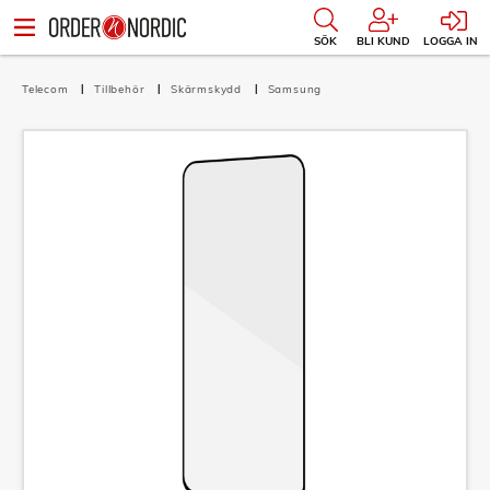
SÖK
BLI KUND
LOGGA IN
Telecom
Tillbehör
Skärmskydd
Samsung