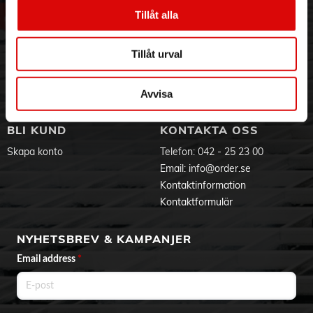
Vår historia
Service & Support
Tillåt alla
Hållbarhet
Ansökan om RMA
Visselblåsning
Godsefterlysning & Felleverans
Tillåt urval
Jobba hos oss
Integritetspolicy
Aktuellt på Order
Om cookies
Varumärken
Avvisa
BLI KUND
KONTAKTA OSS
Skapa konto
Telefon:
042 - 25 23 00
Email:
info@order.se
Kontaktinformation
Kontaktformulär
NYHETSBREV & KAMPANJER
Email address
*