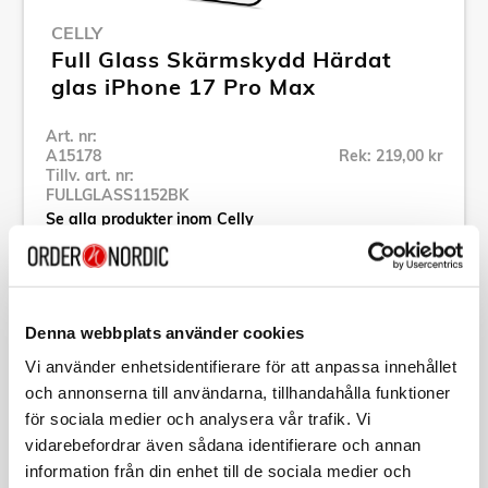
CELLY
Full Glass Skärmskydd Härdat
glas iPhone 17 Pro Max
Art. nr:
A15178
Rek: 219,00 kr
Tillv. art. nr:
FULLGLASS1152BK
Se alla produkter inom Celly
Specifikation
Denna webbplats använder cookies
Vi använder enhetsidentifierare för att anpassa innehållet
Beskrivning
och annonserna till användarna, tillhandahålla funktioner
för sociala medier och analysera vår trafik. Vi
Art. nr:
A15178
vidarebefordrar även sådana identifierare och annan
Tillv. art. nr:
information från din enhet till de sociala medier och
FULLGLASS1152BK