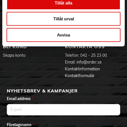
Tillåt alla
Hållbarhet
Ansökan om RMA
Visselblåsning
Godsefterlysning & Felleverans
Jobba hos oss
Integritetspolicy
Tillåt urval
Aktuellt på Order
Om cookies
Varumärken
Avvisa
BLI KUND
KONTAKTA OSS
Skapa konto
Telefon:
042 - 25 23 00
Email:
info@order.se
Kontaktinformation
Kontaktformulär
NYHETSBREV & KAMPANJER
Email address
*
Företagsnamn
*