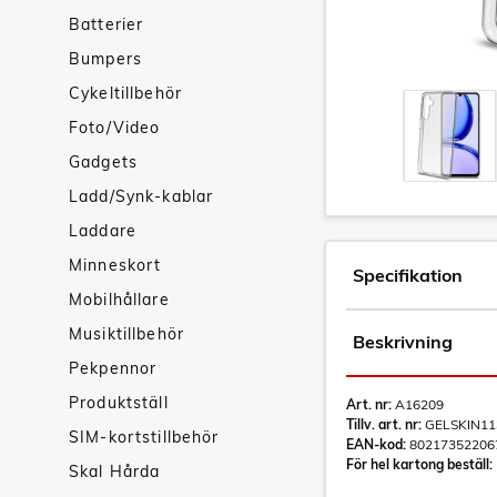
Batterier
Bumpers
Cykeltillbehör
Foto/Video
Gadgets
Ladd/Synk-kablar
Laddare
Minneskort
Specifikation
Mobilhållare
Musiktillbehör
Beskrivning
Pekpennor
Produktställ
Art. nr:
A16209
Tillv. art. nr:
GELSKIN11
SIM-kortstillbehör
EAN-kod:
80217352206
För hel kartong beställ:
Skal Hårda