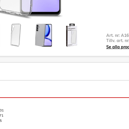
Art. nr:
A16
Tillv. art. n
Se alla pro
31
71
5