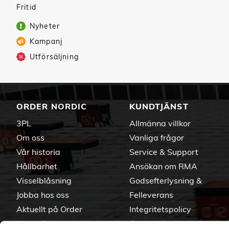
Fritid
Nyheter
Kampanj
Utförsäljning
ORDER NORDIC
KUNDTJÄNST
3PL
Allmänna villkor
Om oss
Vanliga frågor
Vår historia
Service & Support
Hållbarhet
Ansökan om RMA
Visselblåsning
Godsefterlysning &
Jobba hos oss
Felleverans
Aktuellt på Order
Integritetspolicy
Varumärken
Om cookies