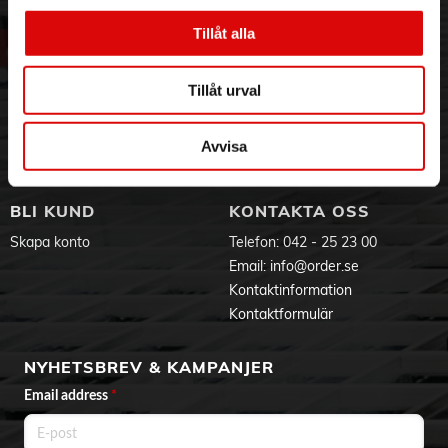
Om oss
Vanliga frågor
Transparent + Vit ring
Tillåt alla
Vår historia
Service & Support
Passar:
Hållbarhet
Ansökan om RMA
Apple iPhone 15
Visselblåsning
Godsefterlysning & Felleverans
Tillåt urval
Jobba hos oss
Integritetspolicy
Aktuellt på Order
Om cookies
Avvisa
Varumärken
BLI KUND
KONTAKTA OSS
Skapa konto
Telefon:
042 - 25 23 00
Email:
info@order.se
Kontaktinformation
Kontaktformulär
NYHETSBREV & KAMPANJER
Email address
*