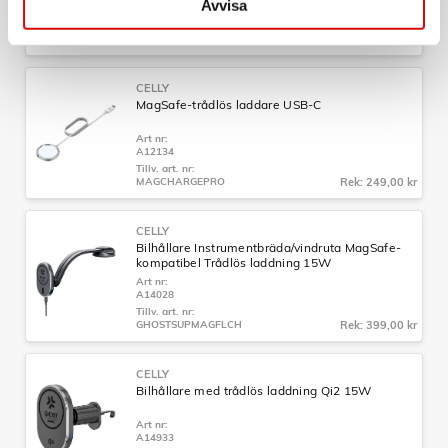
Avvisa
A12133
Tillv. art. nr:
GHOSTMAGPRODSBK
Rek: 279,00 kr
CELLY
MagSafe-trådlös laddare USB-C
Art nr:
A12134
Tillv. art. nr:
MAGCHARGEPRO
Rek: 249,00 kr
CELLY
Bilhållare Instrumentbräda/vindruta MagSafe-
kompatibel Trådlös laddning 15W
Art nr:
A14028
Tillv. art. nr:
GHOSTSUPMAGFLCH
Rek: 399,00 kr
CELLY
Bilhållare med trådlös laddning Qi2 15W
Art nr:
A14933