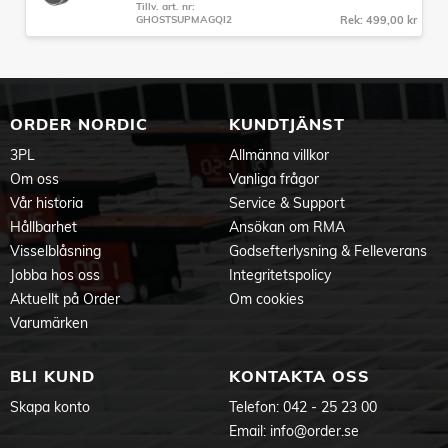
Tillv. art. nr:
GHOSTSUPMAGQI2
Rek: 499,00 kr
ORDER NORDIC
KUNDTJÄNST
3PL
Allmänna villkor
Om oss
Vanliga frågor
Vår historia
Service & Support
Hållbarhet
Ansökan om RMA
Visselblåsning
Godsefterlysning & Felleverans
Jobba hos oss
Integritetspolicy
Aktuellt på Order
Om cookies
Varumärken
BLI KUND
KONTAKTA OSS
Skapa konto
Telefon:
042 - 25 23 00
Email:
info@order.se