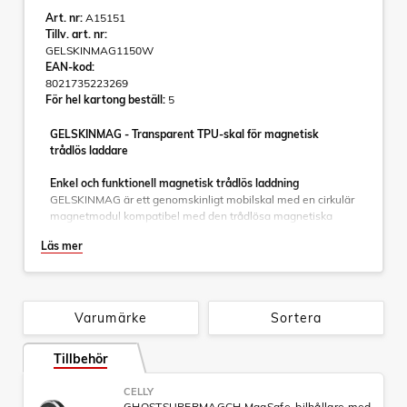
Art. nr:
A15151
Tillv. art. nr:
GELSKINMAG1150W
EAN-kod:
8021735223269
För hel kartong beställ:
5
GELSKINMAG - Transparent TPU-skal för magnetisk
trådlös laddare
Enkel och funktionell magnetisk trådlös laddning
GELSKINMAG är ett genomskinligt mobilskal med en cirkulär
magnetmodul kompatibel med den trådlösa magnetiska
laddningstekniken MagSafe.
Läs mer
De inbyggda magneterna passar perfekt smarttelefonens
magnet, vilket möjliggör en perfekt och säker vidhäftning av
fodralet till laddaren och enheten.
Varumärke
Sortera
Fodralet är tillverkat av TPU och PC och det är helt
transparent, med en lite kraftigare design för att undvika
Tillbehör
repor på telefonen vid fall.
Vilket ger en hård baskida och mjuka kanter.
CELLY
GHOSTSUPERMAGCH MagSafe-bilhållare med