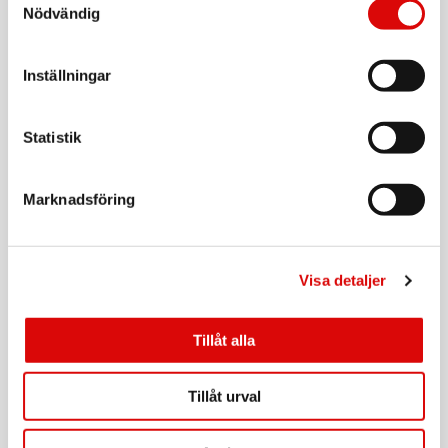
Nödvändig
Art nr:
A14931
Tillv. art. nr:
MAGPB10000QI2WH
Rek: 599,00 kr
Inställningar
CELLY
MagSafe-bilhållare för Tesla Model X (22-), Y, 3,
Statistik
S Skärm + instrumentbräda
Art nr:
A12131
Tillv. art. nr:
Marknadsföring
GHOSTSUPERMAGT
Rek: 349,00 kr
CELLY
Trådlös laddare Qi2 15W
Visa detaljer
Art nr:
A14932
Tillv. art. nr:
Tillåt alla
MAGCHARGEPROQI2
Rek: 399,00 kr
CELLY
Tillåt urval
Ghostmag MagSafe-bilhållare för vindrutan
Art nr: