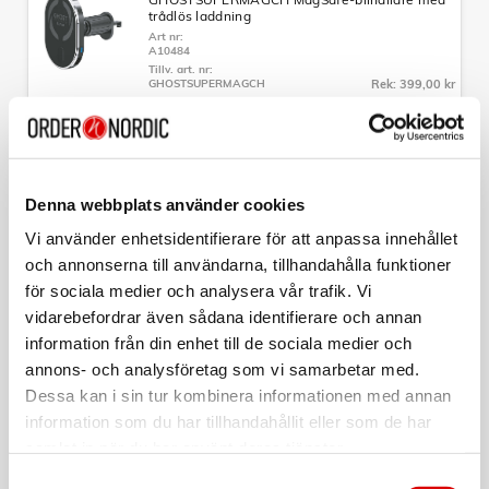
Färg:
trådlös laddning
Transparent + Vit ring
Art nr:
A10484
Passar:
Tillv. art. nr:
Apple iPhone 17
GHOSTSUPERMAGCH
Rek: 399,00 kr
CELLY
Magwallet MagSafe-korthållare med 3
kortplatser
Art nr:
Denna webbplats använder cookies
A11667
Tillv. art. nr:
Vi använder enhetsidentifierare för att anpassa innehållet
MAGWALLETBK
Rek: 199,00 kr
och annonserna till användarna, tillhandahålla funktioner
för sociala medier och analysera vår trafik. Vi
CELLY
GHOSTMAG Pro MagSafe-bilhållare för
vidarebefordrar även sådana identifierare och annan
fläktgaller Aluminium
information från din enhet till de sociala medier och
Art nr:
A10483
annons- och analysföretag som vi samarbetar med.
Tillv. art. nr:
Dessa kan i sin tur kombinera informationen med annan
GHOSTMAGPROBK
Rek: 249,00 kr
information som du har tillhandahållit eller som de har
samlat in när du har använt deras tjänster.
CELLY
PowerBank 10.000 mAh 15W Qi2 Vit
Samtyckesval