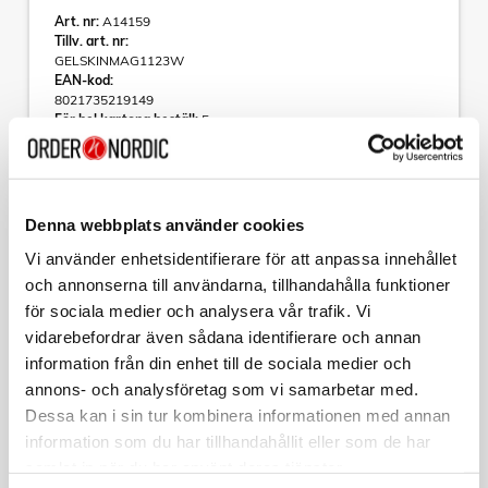
Art. nr:
A14159
Tillv. art. nr:
GELSKINMAG1123W
EAN-kod:
8021735219149
För hel kartong beställ:
5
GELSKINMAG - Transparent TPU-skal för magnetisk
trådlös laddare
Enkel och funktionell magnetisk trådlös laddning
Denna webbplats använder cookies
GELSKINMAG är ett genomskinligt mobilskal med en cirkulär
Vi använder enhetsidentifierare för att anpassa innehållet
magnetmodul kompatibel med den trådlösa magnetiska
laddningstekniken MagSafe.
och annonserna till användarna, tillhandahålla funktioner
Läs mer
för sociala medier och analysera vår trafik. Vi
De inbyggda magneterna passar perfekt smarttelefonens
magnet, vilket möjliggör en perfekt och säker vidhäftning av
vidarebefordrar även sådana identifierare och annan
fodralet till laddaren och enheten.
information från din enhet till de sociala medier och
Varumärke
Sortera
annons- och analysföretag som vi samarbetar med.
Fodralet är tillverkat av TPU och PC och det är helt
transparent, med en lite kraftigare design för att undvika
Dessa kan i sin tur kombinera informationen med annan
Tillbehör
repor på telefonen vid fall.
information som du har tillhandahållit eller som de har
Vilket ger en hård baskida och mjuka kanter.
samlat in när du har använt deras tjänster.
CELLY
Färg:
Magwallet MagSafe-korthållare med 3