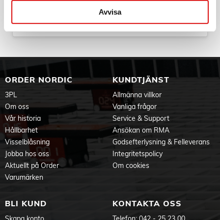
Art nr:
Avvisa
A12165
Tillv. art. nr:
MAGWALLETPTBK
Rek: 349,00 kr
ORDER NORDIC
KUNDTJÄNST
3PL
Allmänna villkor
Om oss
Vanliga frågor
Vår historia
Service & Support
Hållbarhet
Ansökan om RMA
Visselblåsning
Godsefterlysning & Felleverans
Jobba hos oss
Integritetspolicy
Aktuellt på Order
Om cookies
Varumärken
BLI KUND
KONTAKTA OSS
Skapa konto
Telefon:
042 - 25 23 00