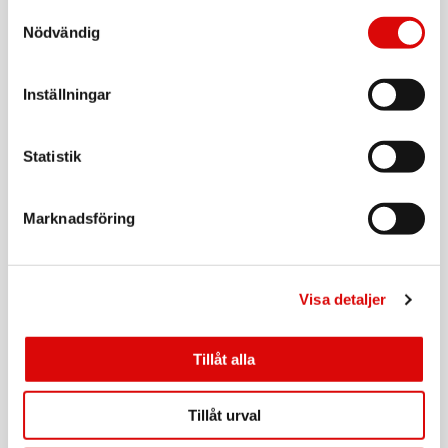
Samtyckesval
kortplatser
Transparent + Vit ring
Nödvändig
Art nr:
A11667
Passar:
Tillv. art. nr:
Apple iPhone 17e / 16e
MAGWALLETBK
Rek: 199,00 kr
Inställningar
CELLY
MagSafe-bilhållare för Tesla Model X (22-), Y, 3,
Statistik
S Skärm + instrumentbräda
Art nr:
A12131
Tillv. art. nr:
Marknadsföring
GHOSTSUPERMAGT
Rek: 349,00 kr
CELLY
MagSafe-trådlös laddare USB-C
Visa detaljer
Art nr:
A12134
Tillv. art. nr:
Tillåt alla
MAGCHARGEPRO
Rek: 249,00 kr
CELLY
Tillåt urval
Magwallet MagSafe-korthållare och plånbok
Svart