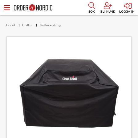
SÖK
BLI KUND
LOGGA IN
Fritid
Grillar
Grillöverdrag