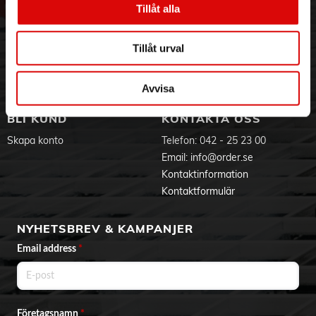
Tillåt alla
Hållbarhet
Ansökan om RMA
Visselblåsning
Godsefterlysning & Felleverans
Jobba hos oss
Integritetspolicy
Tillåt urval
Aktuellt på Order
Om cookies
Varumärken
Avvisa
BLI KUND
KONTAKTA OSS
Skapa konto
Telefon:
042 - 25 23 00
Email:
info@order.se
Kontaktinformation
Kontaktformulär
NYHETSBREV & KAMPANJER
Email address
*
Företagsnamn
*