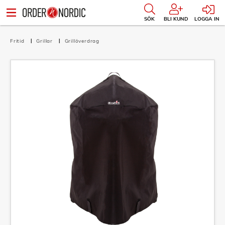
SÖK
BLI KUND
LOGGA IN
Fritid
Grillar
Grillöverdrag