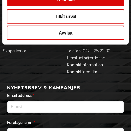
- Passar perfekt till – Char-Broils Kettleman
Visselblåsning
Godsefterlysning & Felleverans
- Högkvalitativ väv – till skydd mot vind och regn.
Jobba hos oss
Integritetspolicy
- Kardborreband – lätt och enkelt att fästa
Tillåt urval
Aktuellt på Order
Om cookies
Varumärken
Avvisa
BLI KUND
KONTAKTA OSS
Skapa konto
Telefon:
042 - 25 23 00
Email:
info@order.se
Kontaktinformation
Kontaktformulär
NYHETSBREV & KAMPANJER
Email address
*
Företagsnamn
*