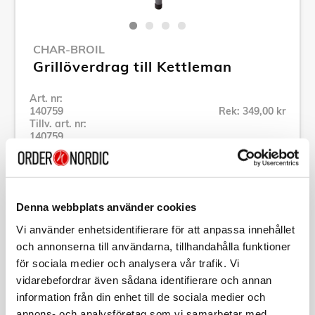
CHAR-BROIL
Grillöverdrag till Kettleman
Art. nr:
140759
Rek: 349,00 kr
Tillv. art. nr:
140759
Se alla produkter inom Char-Broil
Denna webbplats använder cookies
Specifikation
Vi använder enhetsidentifierare för att anpassa innehållet
och annonserna till användarna, tillhandahålla funktioner
Beskrivning
för sociala medier och analysera vår trafik. Vi
vidarebefordrar även sådana identifierare och annan
Art. nr:
140759
information från din enhet till de sociala medier och
Tillv. art. nr:
140759
annons- och analysföretag som vi samarbetar med.