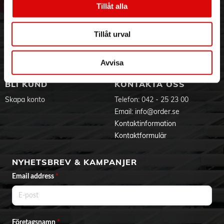
Tillåt alla
Hållbarhet
Ansökan om RMA
Visselblåsning
Godsefterlysning & Felleverans
Jobba hos oss
Integritetspolicy
Tillåt urval
Aktuellt på Order
Om cookies
Varumärken
Avvisa
BLI KUND
KONTAKTA OSS
Skapa konto
Telefon:
042 - 25 23 00
Email:
info@order.se
Kontaktinformation
Kontaktformulär
NYHETSBREV & KAMPANJER
Email address
*
Företagsnamn
*