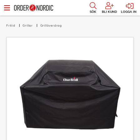
SÖK
BLI KUND
LOGGA IN
Fritid
Grillar
Grillöverdrag