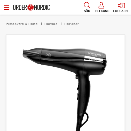
SÖK
BLI KUND
LOGGA IN
Personvård & Hälsa
Hårvård
Hårfönar