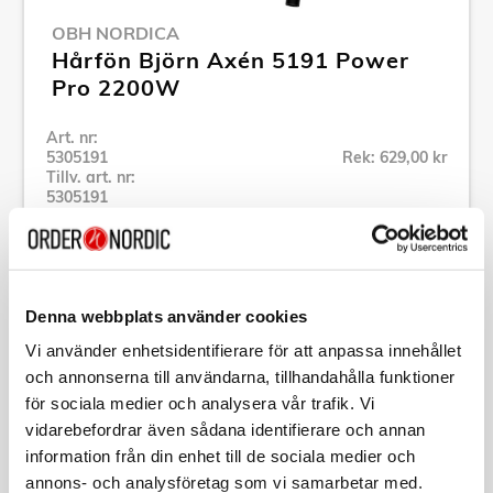
OBH NORDICA
Hårfön Björn Axén 5191 Power
Pro 2200W
Art. nr:
5305191
Rek: 629,00 kr
Tillv. art. nr:
5305191
Se alla produkter inom OBH Nordica
Specifikation
Denna webbplats använder cookies
Vi använder enhetsidentifierare för att anpassa innehållet
och annonserna till användarna, tillhandahålla funktioner
Beskrivning
för sociala medier och analysera vår trafik. Vi
vidarebefordrar även sådana identifierare och annan
Art. nr:
5305191
information från din enhet till de sociala medier och
Tillv. art. nr:
5305191
annons- och analysföretag som vi samarbetar med.
EAN-kod: