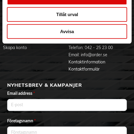
Visselblåsning
Godsefterlysning & Felleverans
Jobba hos oss
Integritetspolicy
Tillåt urval
Aktuellt på Order
Om cookies
Varumärken
Avvisa
BLI KUND
KONTAKTA OSS
Skapa konto
Telefon:
042 - 25 23 00
Email:
info@order.se
Kontaktinformation
Kontaktformulär
NYHETSBREV & KAMPANJER
Email address
*
Företagsnamn
*