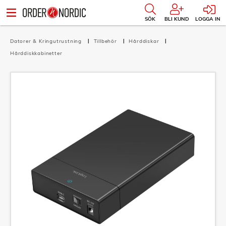
SÖK
BLI KUND
LOGGA IN
Datorer & Kringutrustning
Tillbehör
Hårddiskar
Hårddiskkabinetter