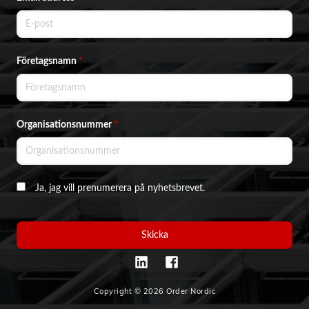
Temperatur för användning: 0 ° - 40 ° C
Vikt för laddningsbox: 29g
Maximal utstrålad effekt: <20mW
Anslutning för laddning: USB-C
USB-C-laddningskabel ingår
Företagsnamn
*
Färg:
Svart
Produktdokument
Organisationsnummer
*
Manual
Ja, jag vill prenumerera på nyhetsbrevet.
Skicka
Copyright © 2026 Order Nordic