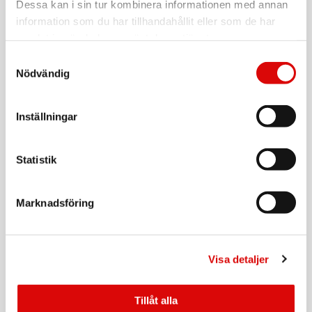
Dessa kan i sin tur kombinera informationen med annan
varit med om en allvarlig bilolycka och tillkalla hjälp om du
Art nr:
(6)
inte kan göra det själv.
A15120
information som du har tillhandahållit eller som de har
Tillv. art. nr:
samlat in när du har använt deras tjänster.
CHSCP328
Rek: 149,00 kr
BÄTTRE ANSLUTNINGAR. SKYHÖGA HASTIGHETER.
Håll dig uppkopplad med högre hastigheter tack vare säkra
Samtyckesval
(7)
(8)
anslutningar till wifi 7
, 5G-nät
och Bluetooth 6 samt
CHAMPION
Nödvändig
(9)
eSIM.
USB-C Kabel 60W 2m Vit
eSIM. FLEXIBELT. SÄKERT. SÖMLÖST.
Art nr:
eSIM ger dig större flexibilitet, mer bekvämlighet, utökad
Inställningar
A10934
säkerhet och sömlös uppkoppling – särskilt när du reser
Tillv. art. nr:
97530CH
Rek: 199,00 kr
(9)
utomlands.
Statistik
INTEGRITETSSKYDD.
CHAMPION
Säkerhet och integritet på en helt ny nivå. Inbyggt.
2-in-1 Slim wallet iPhone 17 Pro
1. Skärmen har rundade hörn som följer den elegant välvda
Marknadsföring
Art nr:
designen och är placerade inom ett rektangulärt format.
A15286
Uppmätt som diagonalen i en rektangel är skärmen 6,27
Tillv. art. nr:
CHWCD328
Rek: 299,00 kr
tum. Den faktiska skärmytan är något mindre.
2. Jämfört med baksidan i glas på föregående iPhone-
Visa detaljer
generation.
CHAMPION
3. Jämfört med föregående iPhone-generation.
USB-C Kabel 60W 1m Vit
4. Batteritiden beror på nätverkskonfigurationen och många
Tillåt alla
andra faktorer. De faktiska resultaten varierar. Batteriet har
Art nr: