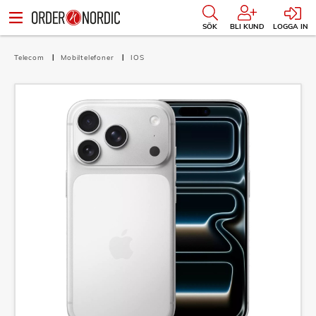
SÖK
BLI KUND
LOGGA IN
Telecom
Mobiltelefoner
IOS