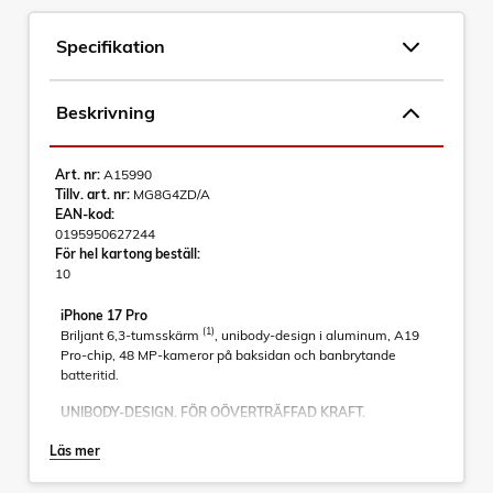
Specifikation
Beskrivning
Art. nr:
A15990
Tillv. art. nr:
MG8G4ZD/A
EAN-kod:
0195950627244
För hel kartong beställ:
10
iPhone 17 Pro
(1)
Briljant 6,3-tumsskärm
, unibody-design i aluminum, A19
Pro-chip, 48 MP-kameror på baksidan och banbrytande
batteritid.
UNIBODY-DESIGN. FÖR OÖVERTRÄFFAD KRAFT.
Unibody-design i varmpressat aluminium för tidernas mest
Läs mer
kraftfulla iPhone.
TÅLIGT CERAMIC SHIELD. BÅDE FRAM OCH BAK.