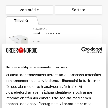
Ceramic Shield skyddar baksidan av iPhone 17 Pro och gör
(2)
den 4× tåligare mot sprickor.
Och nya Ceramic Shield 2 på
Varumärke
Sortera
(3)
framsidan har 3× bättre reptålighet.
DET ULTIMATA PROFFSKAMERASYSTEMET.
Tillbehör
Med 48 MP-kameror på baksidan och 8× zoom i optisk
kvalitet – det största zoomomfånget någonsin på en iPhone.
CHAMPION
Det är som att ha åtta proffsobjektiv i fickan.
Laddare 30W PD Vit
18 MP CENTER STAGE-SKÄRMKAMERA.
Art nr:
94601CH
Smidiga sätt att komponera din bild. Smartare gruppselfies
Tillv. art. nr:
och dubbelinspelning av video för samtidig inspelning på
94601CH
Rek: 249,00 kr
fram- och baksidan – och mycket annat.
A19 PRO-CHIPPET. ÅNGKYLT. BLIXTSNABBT.
CHAMPION
Denna webbplats använder cookies
A19 Pro är det mest kraftfulla iPhone-chippet någonsin – det
Laddare 30W + USB-C Kabel Vit
ger upp till 40 % högre kontinuerlig prestanda.
Vi använder enhetsidentifierare för att anpassa innehållet
Art nr:
A12977
BANBRYTANDE BATTERITID
och annonserna till användarna, tillhandahålla funktioner
Tillv. art. nr:
Unibody-designen ger massiv batterikapacitet – upp till 31
för sociala medier och analysera vår trafik. Vi
94605CH
Rek: 349,00 kr
(4)
timmars videouppspelning.
Ladda upp till 50 % på 20
vidarebefordrar även sådana identifierare och annan
(5)
minuter.
information från din enhet till de sociala medier och
CHAMPION
VIKTIGA TRYGGHETSFUNKTIONER
Skärmskydd iPhone 18 Pro / 17 Pro
annons- och analysföretag som vi samarbetar med.
Kraschdetektering gör att iPhone kan känna av om du har