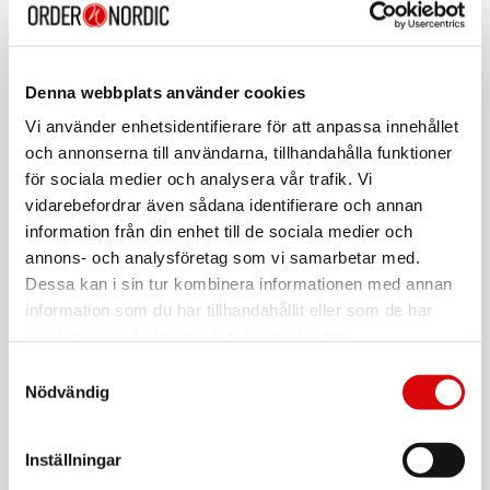
KÄRCHER
SC 3 Deluxe Easy Fix *EU
Denna webbplats använder cookies
Art nr:
A14709
Vi använder enhetsidentifierare för att anpassa innehållet
Tillv. art. nr:
och annonserna till användarna, tillhandahålla funktioner
15134300
Rek: 2 649,00 kr
för sociala medier och analysera vår trafik. Vi
vidarebefordrar även sådana identifierare och annan
KÄRCHER
Fönstertvätt WV 2 Plus N
information från din enhet till de sociala medier och
annons- och analysföretag som vi samarbetar med.
Art nr:
A12591
Dessa kan i sin tur kombinera informationen med annan
Tillv. art. nr:
information som du har tillhandahållit eller som de har
16336420
Rek: 949,00 kr
samlat in när du har använt deras tjänster.
KÄRCHER
Samtyckesval
EWM 2 Golvtvätt
Nödvändig
Art nr:
A14711
Tillv. art. nr:
Inställningar
10563100
Rek: 2 099,00 kr