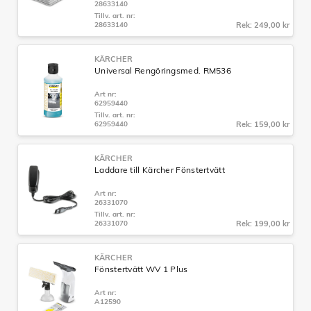
28633140
Tillv. art. nr:
28633140
Rek: 249,00 kr
KÄRCHER
Universal Rengöringsmed. RM536
Art nr:
62959440
Tillv. art. nr:
62959440
Rek: 159,00 kr
KÄRCHER
Laddare till Kärcher Fönstertvätt
Art nr:
26331070
Tillv. art. nr:
26331070
Rek: 199,00 kr
KÄRCHER
Fönstertvätt WV 1 Plus
Art nr:
A12590