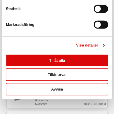
KÄRCHER
Statistik
Tvättmedel Rm 760 Tablett 16st
Art nr:
62908280
Marknadsföring
Tillv. art. nr:
62958500
Rek: 229,00 kr
KÄRCHER
Visa detaljer
Högtryckstvätt K mini
Art nr:
16000540
Tillåt alla
Tillv. art. nr:
16000540
Rek: 1 499,00 kr
Tillåt urval
KÄRCHER
Grovdammsugare Batteridrift
Avvisa
Art nr:
11983010
Tillv. art. nr:
11983010
Rek: 2 499,00 kr