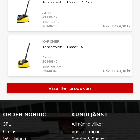
Terasstvätt T-Racer T7 Plus
Art nr:
26440740
Tillv. art. nr:
26440740
Rek: 1 499,00 kr
KÄRCHER
Terasstvätt T-Racer T5
Art nr:
26440840
Tillv. art. nr:
26440840
Rek: 1 049,00 kr
Visa fler produkter
ORDER NORDIC
KUNDTJÄNST
3PL
Allmänna villkor
Om oss
Vanliga frågor
Vår historia
Service & Support