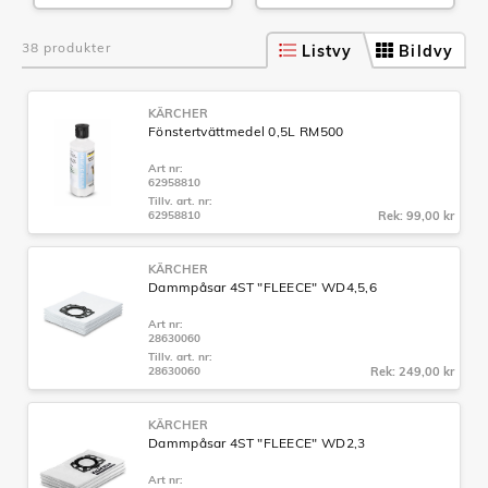
38 produkter
Listvy
Bildvy
KÄRCHER
Fönstertvättmedel 0,5L RM500
Art nr:
62958810
Tillv. art. nr:
62958810
Rek: 99,00 kr
KÄRCHER
Dammpåsar 4ST "FLEECE" WD4,5,6
Art nr:
28630060
Tillv. art. nr:
28630060
Rek: 249,00 kr
KÄRCHER
Dammpåsar 4ST "FLEECE" WD2,3
Art nr: