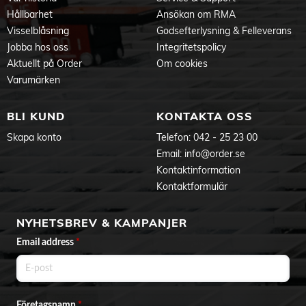
Hållbarhet
Ansökan om RMA
Visselblåsning
Godsefterlysning & Felleverans
Jobba hos oss
Integritetspolicy
Aktuellt på Order
Om cookies
Varumärken
BLI KUND
KONTAKTA OSS
Skapa konto
Telefon:
042 - 25 23 00
Email:
info@order.se
Kontaktinformation
Kontaktformulär
NYHETSBREV & KAMPANJER
Email address
*
Företagsnamn
*