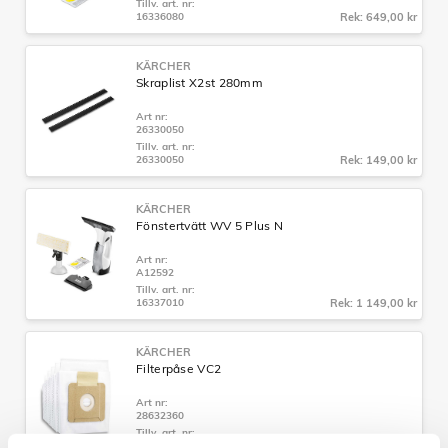
Tillv. art. nr:
16336080
Rek: 649,00 kr
KÄRCHER
Skraplist X2st 280mm
Art nr:
26330050
Tillv. art. nr:
26330050
Rek: 149,00 kr
KÄRCHER
Fönstertvätt WV 5 Plus N
Art nr:
A12592
Tillv. art. nr:
16337010
Rek: 1 149,00 kr
KÄRCHER
Filterpåse VC2
Art nr:
28632360
Tillv. art. nr:
28632360
Rek: 229,00 kr