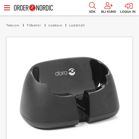
SÖK
BLI KUND
LOGGA IN
Telecom
Tillbehör
Laddare
Laddställ