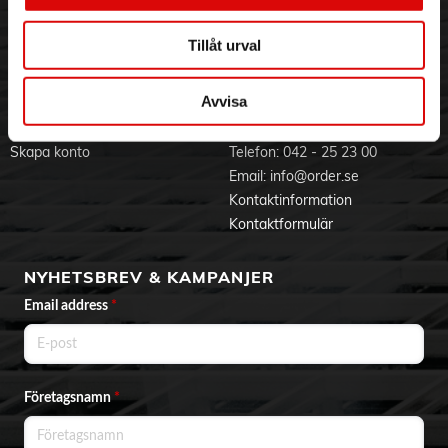
Jobba hos oss
Integritetspolicy
Aktuellt på Order
Om cookies
Tillåt urval
Varumärken
Avvisa
BLI KUND
KONTAKTA OSS
Skapa konto
Telefon:
042 - 25 23 00
Email:
info@order.se
Kontaktinformation
Kontaktformulär
NYHETSBREV & KAMPANJER
Email address
*
Företagsnamn
*