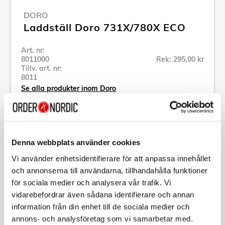
DORO
Laddställ Doro 731X/780X ECO
Art. nr:
8011000
Rek: 295,00 kr
Tillv. art. nr:
8011
Se alla produkter inom Doro
Specifikation
Denna webbplats använder cookies
Vi använder enhetsidentifierare för att anpassa innehållet
Beskrivning
och annonserna till användarna, tillhandahålla funktioner
för sociala medier och analysera vår trafik. Vi
Art. nr:
8011000
vidarebefordrar även sådana identifierare och annan
Tillv. art. nr:
8011
information från din enhet till de sociala medier och
EAN-kod:
7322460080112
annons- och analysföretag som vi samarbetar med.