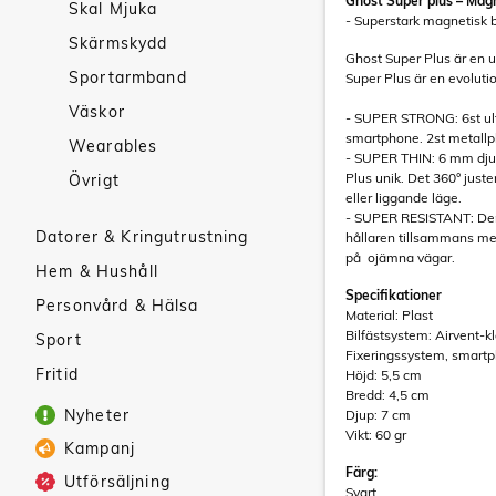
Ghost Super plus – Magn
Skal Mjuka
- Superstark magnetisk b
Skärmskydd
Ghost Super Plus är en un
Sportarmband
Super Plus är en evoluti
Väskor
- SUPER STRONG: 6st ult
smartphone. 2st metallpl
Wearables
- SUPER THIN: 6 mm djup
Plus unik. Det 360° juster
Övrigt
eller liggande läge.
- SUPER RESISTANT: Den 
Datorer & Kringutrustning
hållaren tillsammans med
på ojämna vägar.
Hem & Hushåll
Specifikationer
Personvård & Hälsa
Material: Plast
Bilfästsystem: Airvent-
Sport
Fixeringssystem, smartp
Fritid
Höjd: 5,5 cm
Bredd: 4,5 cm
Nyheter
Djup: 7 cm
Vikt: 60 gr
Kampanj
Färg:
Utförsäljning
Svart