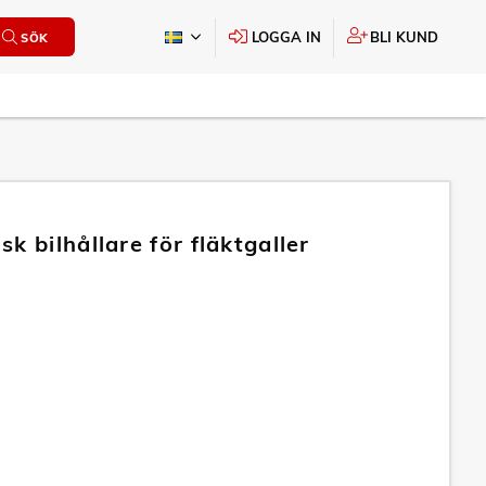
LOGGA IN
BLI KUND
SÖK
k bilhållare för fläktgaller