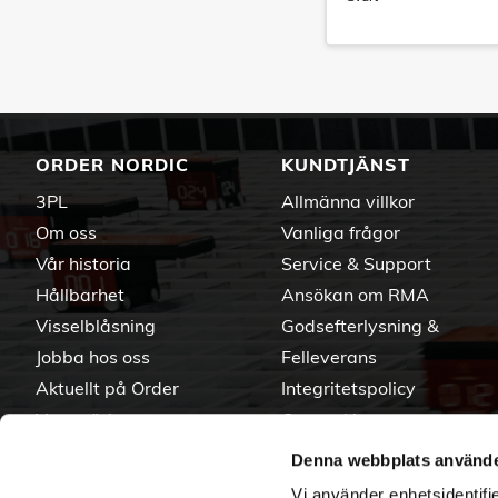
ORDER NORDIC
KUNDTJÄNST
3PL
Allmänna villkor
Om oss
Vanliga frågor
Vår historia
Service & Support
Hållbarhet
Ansökan om RMA
Visselblåsning
Godsefterlysning &
Jobba hos oss
Felleverans
Aktuellt på Order
Integritetspolicy
Varumärken
Om cookies
Denna webbplats använde
Vi använder enhetsidentifie