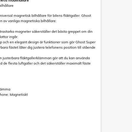
etis mobilhållare
ilhållare
iversal magnetisk bilhållare för bilens fläktgaller. Ghost
on av vanliga magnetiska bilhållare:
rastarka magneter säkerställer det bästa greppet om din
attor ingår.
 och en elegant design är funktioner som gör Ghost Super
bara fästet låter dig justera telefonens position till stående
justerbara fläktgallerklämman gör att du kan använda
 de flesta luftgaller och det säkerställer maximalt fäste
klämma
hone: Magnetiskt