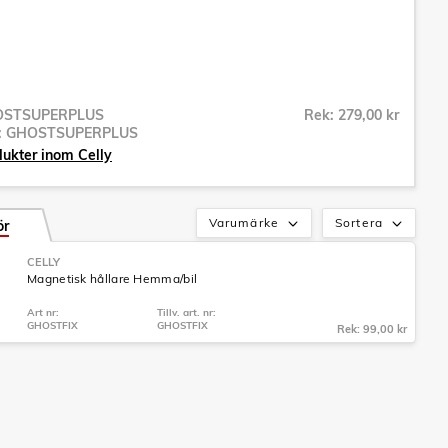
OSTSUPERPLUS
Rek: 279,00 kr
r:
GHOSTSUPERPLUS
dukter inom Celly
Varumärke
Sortera
ör
CELLY
Magnetisk hållare Hemma/bil
Art nr:
Tillv. art. nr:
GHOSTFIX
GHOSTFIX
Rek: 99,00 kr