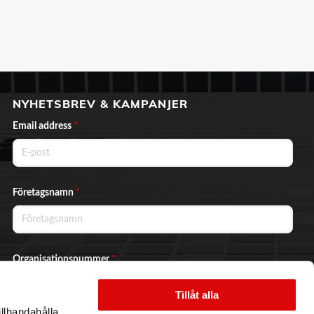
NYHETSBREV & KAMPANJER
Email address
*
Företagsnamn
*
Organisationsnummer
*
Tillåt alla
illhandahålla