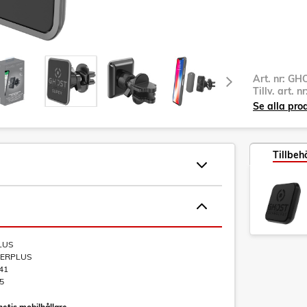
Art. nr:
GH
Tillv. art. n
Se alla pro
Tillbeh
LUS
ERPLUS
41
5