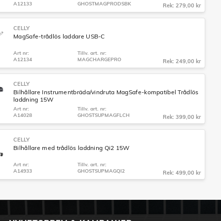
A12133
GHOSTMAGPRODSBK
Rek: 279,00 kr
CELLY
MagSafe-trådlös laddare USB-C
Art nr:
Tillv. art. nr:
A12134
MAGCHARGEPRO
Rek: 249,00 kr
CELLY
Bilhållare Instrumentbräda/vindruta MagSafe-kompatibel Trådlös
laddning 15W
Art nr:
Tillv. art. nr:
A14028
GHOSTSUPMAGFLCH
Rek: 399,00 kr
CELLY
Bilhållare med trådlös laddning Qi2 15W
Art nr:
Tillv. art. nr:
A14933
GHOSTSUPMAGQI2
Rek: 499,00 kr