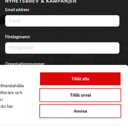
NYHETSBREV & KAMPANJER
Email address
*
Företagsnamn
*
Organisationsnummer
*
Tillåt alla
illhandahålla
Ja, jag vill prenumerera på nyhetsbrevet.
ifierare och
Tillåt urval
vi
 du har
Avvisa
Skicka