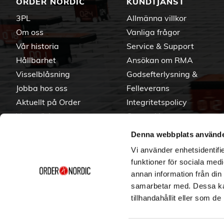
ORDER NORDIC
KUNDTJÄNST
3PL
Allmänna villkor
Om oss
Vanliga frågor
Vår historia
Service & Support
Hållbarhet
Ansökan om RMA
Visselblåsning
Godsefterlysning &
Jobba hos oss
Felleverans
Aktuellt på Order
Integritetspolicy
Varumärken
Om cookies
Denna webbplats använde
Vi använder enhetsidentifie
funktioner för sociala medi
annan information från din
samarbetar med. Dessa kan
tillhandahållit eller som d