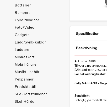
Batterier
Bumpers
Cykeltillbehör
Foto/Video
Specifikation
Gadgets
Ladd/Synk-kablar
Beskrivning
Laddare
Minneskort
Art. nr:
A15155
Mobilhållare
Tillv. art. nr:
MAGSAND1
EAN-kod:
80217352238
Musiktillbehör
För hel kartong beställ:
Pekpennor
Celly MAGSAND – Mages
Produktställ
SIM-kortstillbehör
Sandeffekt
Behaglig yta med ett ele
Skal Hårda