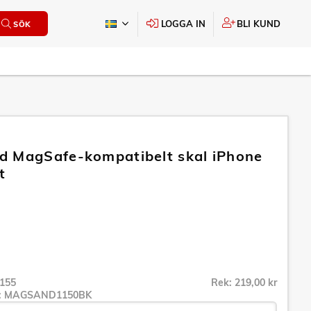
LOGGA IN
BLI KUND
SÖK
 MagSafe-kompatibelt skal iPhone
t
155
Rek: 219,00 kr
r:
MAGSAND1150BK