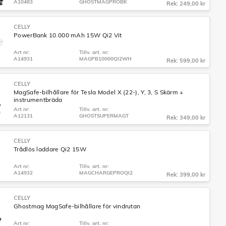
A10483
GHOSTMAGPROBK
Rek: 249,00 kr
CELLY
PowerBank 10.000 mAh 15W Qi2 Vit
Art nr:
Tillv. art. nr:
A14931
MAGPB10000QI2WH
Rek: 599,00 kr
CELLY
MagSafe-bilhållare för Tesla Model X (22-), Y, 3, S Skärm +
instrumentbräda
Art nr:
Tillv. art. nr:
A12131
GHOSTSUPERMAGT
Rek: 349,00 kr
CELLY
Trådlös laddare Qi2 15W
Art nr:
Tillv. art. nr:
A14932
MAGCHARGEPROQI2
Rek: 399,00 kr
CELLY
Ghostmag MagSafe-bilhållare för vindrutan
Art nr:
Tillv. art. nr: