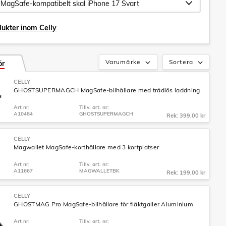
dukter inom Celly
Varumärke
Sortera
ör
CELLY
GHOSTSUPERMAGCH MagSafe-bilhållare med trådlös laddning
Art nr:
Tillv. art. nr:
A10484
GHOSTSUPERMAGCH
Rek: 399,00 kr
CELLY
Magwallet MagSafe-korthållare med 3 kortplatser
Art nr:
Tillv. art. nr:
A11667
MAGWALLETBK
Rek: 199,00 kr
CELLY
GHOSTMAG Pro MagSafe-bilhållare för fläktgaller Aluminium
Art nr:
Tillv. art. nr: