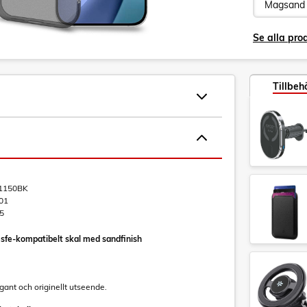
Se alla pro
Tillbeh
150BK
01
5
fe-kompatibelt skal med sandfinish
gant och originellt utseende.