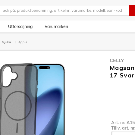
Utförsäljning
Varumärken
l Mjuka
Apple
CELLY
Magsand
17 Svar
Art. nr:
A15
Tillv. art. n