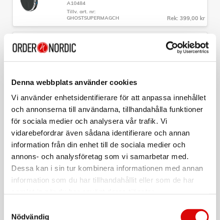
A10484
av ett mjukt material (TPU), vilket ger bra grepp och skydd.
Tillv. art. nr:
GHOSTSUPERMAGCH
Rek: 399,00 kr
Färg:
CELLY
Svart
Magwallet MagSafe-korthållare med 3
kortplatser
Passar:
Art nr:
Apple iPhone 17 Pro
A11667
Denna webbplats använder cookies
Tillv. art. nr:
MAGWALLETBK
Rek: 199,00 kr
Vi använder enhetsidentifierare för att anpassa innehållet
och annonserna till användarna, tillhandahålla funktioner
CELLY
för sociala medier och analysera vår trafik. Vi
GHOSTMAG Pro MagSafe-bilhållare för
fläktgaller Aluminium
vidarebefordrar även sådana identifierare och annan
Art nr:
information från din enhet till de sociala medier och
A10483
Tillv. art. nr:
annons- och analysföretag som vi samarbetar med.
GHOSTMAGPROBK
Rek: 249,00 kr
Dessa kan i sin tur kombinera informationen med annan
information som du har tillhandahållit eller som de har
CELLY
PowerBank 10.000 mAh 15W Qi2 Vit
samlat in när du har använt deras tjänster.
Samtyckesval
Art nr:
A14931
Nödvändig