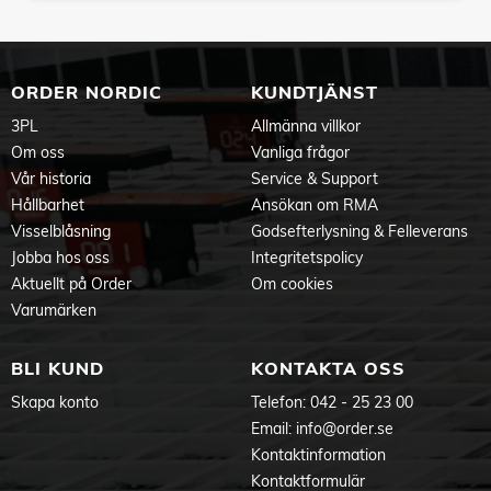
ORDER NORDIC
KUNDTJÄNST
3PL
Allmänna villkor
Om oss
Vanliga frågor
Vår historia
Service & Support
Hållbarhet
Ansökan om RMA
Visselblåsning
Godsefterlysning & Felleverans
Jobba hos oss
Integritetspolicy
Aktuellt på Order
Om cookies
Varumärken
BLI KUND
KONTAKTA OSS
Skapa konto
Telefon:
042 - 25 23 00
Email:
info@order.se
Kontaktinformation
Kontaktformulär