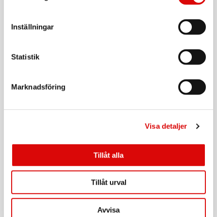
Tillv. art. nr:
MAGPB10000QI2WH
Rek: 599,00 kr
Inställningar
CELLY
MagSafe-bilhållare för Tesla Model X (22-), Y, 3,
S Skärm + instrumentbräda
Statistik
Art nr:
A12131
Tillv. art. nr:
GHOSTSUPERMAGT
Rek: 349,00 kr
Marknadsföring
CELLY
Trådlös laddare Qi2 15W
Visa detaljer
Art nr:
A14932
Tillv. art. nr:
MAGCHARGEPROQI2
Rek: 399,00 kr
Tillåt alla
CELLY
Ghostmag MagSafe-bilhållare för vindrutan
Tillåt urval
Art nr:
A12133
Avvisa
Tillv. art. nr:
GHOSTMAGPRODSBK
Rek: 279,00 kr