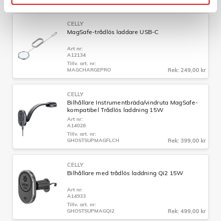
CELLY
MagSafe-trådlös laddare USB-C
Art nr:
A12134
Tillv. art. nr:
MAGCHARGEPRO
Rek: 249,00 kr
CELLY
Bilhållare Instrumentbräda/vindruta MagSafe-
kompatibel Trådlös laddning 15W
Art nr:
A14028
Tillv. art. nr:
GHOSTSUPMAGFLCH
Rek: 399,00 kr
CELLY
Bilhållare med trådlös laddning Qi2 15W
Art nr:
A14933
Tillv. art. nr:
GHOSTSUPMAGQI2
Rek: 499,00 kr