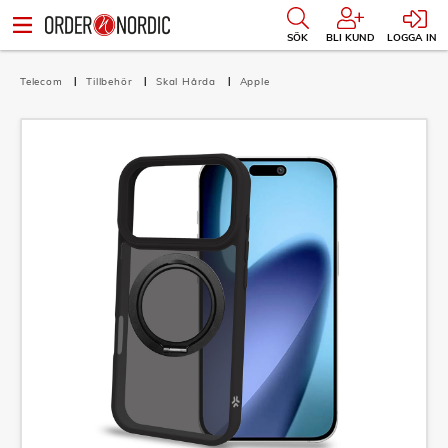
SÖK
BLI KUND
LOGGA IN
Telecom
Tillbehör
Skal Hårda
Apple