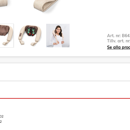
Art. nr:
B64
Tillv. art. n
Se alla pro
02
2