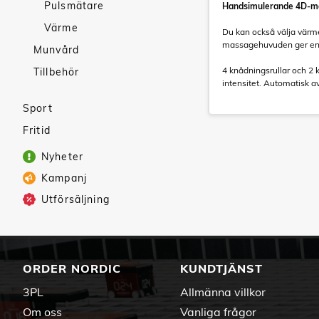
Pulsmätare
Handsimulerande 4D-ma
Värme
Du kan också välja värm
massagehuvuden ger en h
Munvård
4 knådningsrullar och 2 
Tillbehör
intensitet. Automatisk a
Sport
Fritid
Nyheter
Kampanj
Utförsäljning
ORDER NORDIC
KUNDTJÄNST
3PL
Allmänna villkor
Om oss
Vanliga frågor