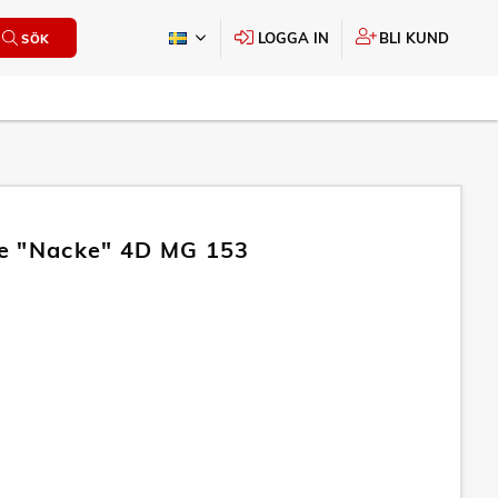
LOGGA IN
BLI KUND
SÖK
e "Nacke" 4D MG 153