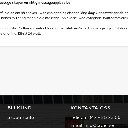
ssage skapar en riktig massageupplevelse
efunktion om så önskas. Skön avslappning efter en lång dag! Genomträngande o
andsimulering för en riktig massageupplevelse. Med avtagbart, tvättbart överdr
knutpunkter. Valbar värmefunktion. 2 intensitetsnivåer + 1 massageläge. Rotation
vstängning. Effekt 24 watt.
BLI KUND
KONTAKTA OSS
Skapa konto
Telefon:
042 - 25 23 00
Email:
info@order.se