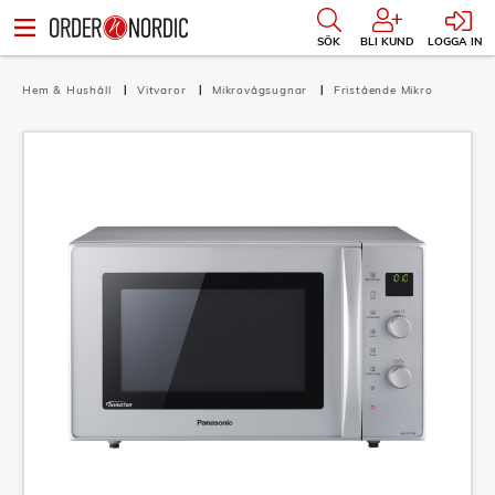
SÖK
BLI KUND
LOGGA IN
Hem & Hushåll
Vitvaror
Mikrovågsugnar
Fristående Mikro