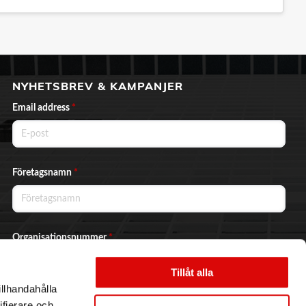
NYHETSBREV & KAMPANJER
Email address
*
Företagsnamn
*
Organisationsnummer
*
Tillåt alla
illhandahålla
Ja, jag vill prenumerera på nyhetsbrevet.
ifierare och