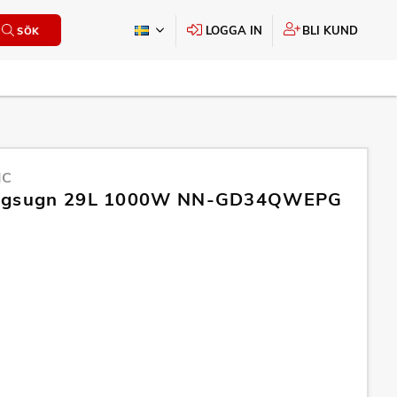
LOGGA IN
BLI KUND
SÖK
IC
ågsugn 29L 1000W NN-GD34QWEPG