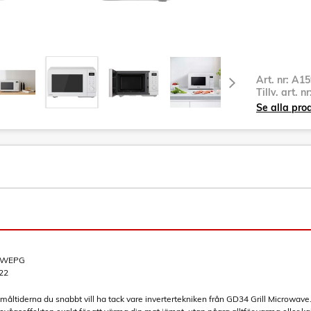
Art. nr:
A15
Tillv. art. n
Se alla pro
QWEPG
22
måltiderna du snabbt vill ha tack vare invertertekniken från GD34 Grill Microwave. 