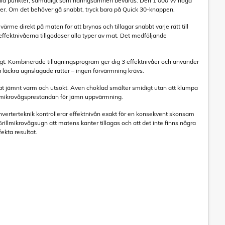
 kalla punkter, samtidigt som näringsämnen bevaras. Den 1 000 W höga
ivåer. Om det behöver gå snabbt, tryck bara på Quick 30-knappen.
me direkt på maten för att brynas och tillagar snabbt varje rätt till
re effektnivåerna tillgodoser alla typer av mat. Det medföljande
ligt. Kombinerade tillagningsprogram ger dig 3 effektnivåer och använder
a läckra ugnslagade rätter – ingen förvärmning krävs.
mat jämnt varm och utsökt. Även choklad smälter smidigt utan att klumpa
ar mikrovågsprestandan för jämn uppvärmning.
inverterteknik kontrollerar effektnivån exakt för en konsekvent skonsam
Grillmikrovågsugn att matens kanter tillagas och att det inte finns några
ekta resultat.