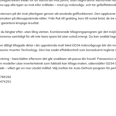
ovågseffekten exakt för att värma din mat jämnt, utan några alltför varma eller
ma upp alla typer av mat eller måltider – med sju mikrovågs- och tre grilleffektn
tensen på din mat ytterligare genom att använda grillfunktionen. Den applicerar vär
r smaken på återuppvärmda rätter. Från fisk till gratäng, korv till rostat bröd, de t
tt garantera krispiga resultat.
n du längtar efter, utan lång väntan. Kombinerade tillagningsprogram gör det möj
tionerna samtidigt för att inte bara spara tid utan också energi. Du kan snabbt lag
eller dåligt tillagade delar i din uppvärmda mat! Med GD34 mikrovågsugn blir din 
nasonic Inverter Technology. Den har exakt effektkontroll som konsekvent regler
ostning – bara bättre eftersom det går snabbare att passa din livsstil. Panasonics 
från modeller utan inverterteknik som faktiskt kan tillaga maten, säkerställer GD34 
gade – vilket ger en mer utsökt måltid. Välj mellan tre Auto Defrost-program för perf
378X292
347X251