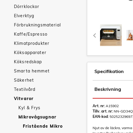
Dörrklockor
Elverktyg
Förbrukningsmaterial
Kaffe/Espresso
Klimatprodukter
Köksapparater
Köksredskap
Smarta hemmet
Specifikation
Säkerhet
Beskrivning
Textilvård
Vitvaror
Art. nr:
A15902
Kyl & Frys
Tillv. art. nr:
NN-GD34
Mikrovågsugnar
EAN-kod:
50252329697
Fristående Mikro
Njut av de läckra, varma 