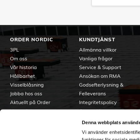
ORDER NORDIC
KUNDTJÄNST
3PL
Allmänna villkor
Om oss
Vanliga frågor
Vår historia
Service & Support
Hållbarhet
Ansökan om RMA
Visselblåsning
Godsefterlysning &
Jobba hos oss
Felleverans
Aktuellt på Order
Integritetspolicy
Varumärken
Om cookies
Denna webbplats använde
Vi använder enhetsidentifie
funktioner för sociala medi