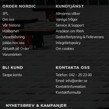
ORDER NORDIC
KUNDTJÄNST
3PL
Allmänna villkor
Om oss
Vanliga frågor
Vår historia
Service & Support
Hållbarhet
Ansökan om RMA
Visselblåsning
Godsefterlysning & Felleverans
Jobba hos oss
Integritetspolicy
Aktuellt på Order
Om cookies
Varumärken
BLI KUND
KONTAKTA OSS
Skapa konto
Telefon:
042 - 25 23 00
Email:
info@order.se
Kontaktinformation
Kontaktformulär
NYHETSBREV & KAMPANJER