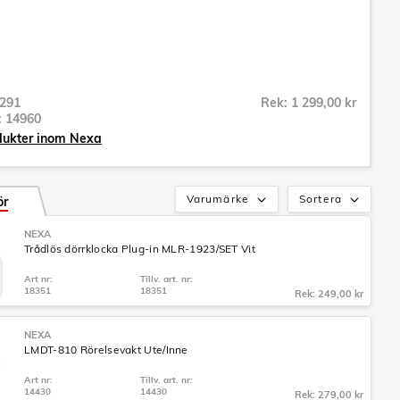
291
Rek: 1 299,00 kr
r:
14960
dukter inom Nexa
Varumärke
Sortera
ör
NEXA
Trådlös dörrklocka Plug-in MLR-1923/SET Vit
Art nr:
Tillv. art. nr:
18351
18351
Rek: 249,00 kr
NEXA
LMDT-810 Rörelsevakt Ute/Inne
Art nr:
Tillv. art. nr:
14430
14430
Rek: 279,00 kr