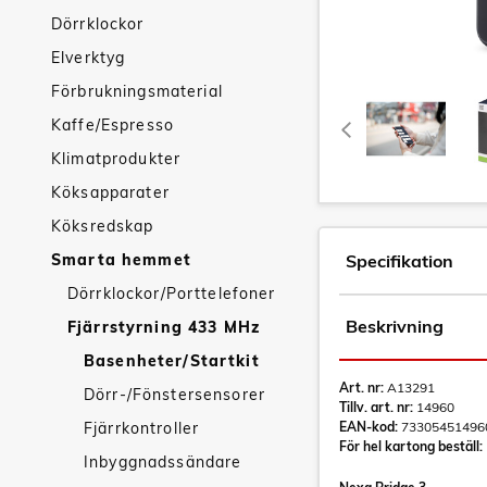
Dörrklockor
Elverktyg
Förbrukningsmaterial
Kaffe/Espresso
Klimatprodukter
Köksapparater
Köksredskap
Smarta hemmet
Specifikation
Dörrklockor/Porttelefoner
Beskrivning
Fjärrstyrning 433 MHz
Basenheter/Startkit
Art. nr:
A13291
Dörr-/Fönstersensorer
Tillv. art. nr:
14960
Fjärrkontroller
EAN-kod:
73305451496
För hel kartong beställ:
Inbyggnadssändare