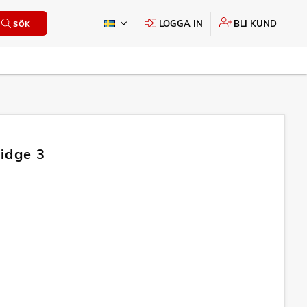
LOGGA IN
BLI KUND
SÖK
idge 3