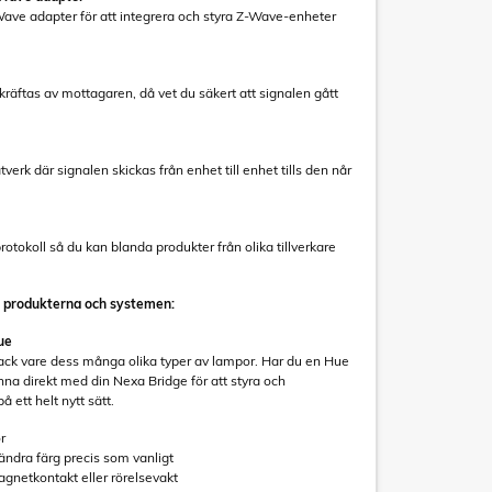
ve adapter för att integrera och styra Z-Wave-enheter
räftas av mottagaren, då vet du säkert att signalen gått
rk där signalen skickas från enhet till enhet tills den når
otokoll så du kan blanda produkter från olika tillverkare
 produkterna och systemen:
ue
tack vare dess många olika typer av lampor. Har du en Hue
na direkt med din Nexa Bridge för att styra och
 ett helt nytt sätt.
r
 ändra färg precis som vanligt
gnetkontakt eller rörelsevakt