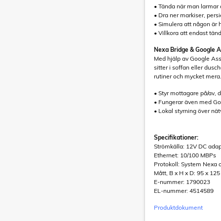
• Tända när man larmar 
• Dra ner markiser, per
• Simulera att någon är
• Villkora att endast t
Nexa Bridge & Google A
Med hjälp av Google Assi
sitter i soffan eller dus
rutiner och mycket mera
• Styr mottagare på/av, 
• Fungerar även med Goo
• Lokal styrning över nät
Specifikationer:
Strömkälla: 12V DC adapt
Ethernet: 10/100 MBPs
Protokoll: System Nexa
Mått, B x H x D: 95 x 12
E-nummer: 1790023
EL-nummer: 4514589
Produktdokument