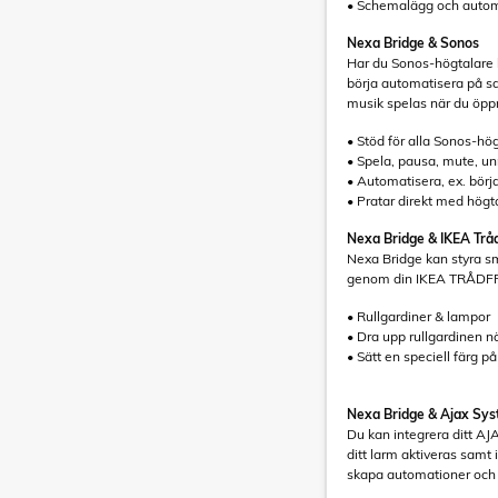
• Schemalägg och autom
Nexa Bridge & Sonos
Har du Sonos-högtalare 
börja automatisera på s
musik spelas när du öpp
• Stöd för alla Sonos-hö
• Spela, pausa, mute, u
• Automatisera, ex. börj
• Pratar direkt med högt
Nexa Bridge & IKEA Tråd
Nexa Bridge kan styra sm
genom din IKEA TRÅDFR
• Rullgardiner & lampor
• Dra upp rullgardinen 
• Sätt en speciell färg på 
Nexa Bridge & Ajax Sy
Du kan integrera ditt AJA
ditt larm aktiveras samt
skapa automationer och v