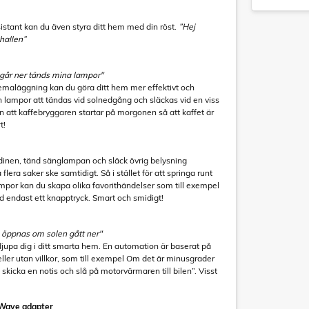
stant kan du även styra ditt hem med din röst.
”Hej
hallen”
 går ner tänds mina lampor"
aläggning kan du göra ditt hem mer effektivt och
n lampor att tändas vid solnedgång och släckas vid en viss
l in att kaffebryggaren startar på morgonen så att kaffet är
t!
dinen, tänd sänglampan och släck övrig belysning
lera saker ske samtidigt. Så i stället för att springa runt
ampor kan du skapa olika favorithändelser som till exempel
d endast ett knapptryck. Smart och smidigt!
n öppnas om solen gått ner"
djupa dig i ditt smarta hem. En automation är baserat på
er utan villkor, som till exempel Om det är minusgrader
 skicka en notis och slå på motorvärmaren till bilen”. Visst
-Wave adapter