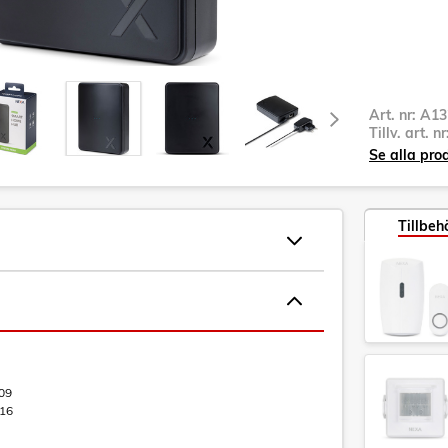
Art. nr:
A13
Tillv. art. n
Se alla pro
Tillbeh
09
16