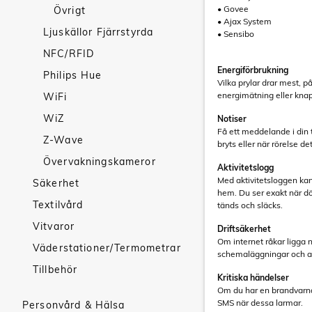
• Govee
Övrigt
• Ajax System
Ljuskällor Fjärrstyrda
• Sensibo
NFC/RFID
Energiförbrukning
Philips Hue
Vilka prylar drar mest, p
energimätning eller knapp
WiFi
WiZ
Notiser
Få ett meddelande i din
Z-Wave
bryts eller när rörelse d
Övervakningskameror
Aktivitetslogg
Med aktivitetsloggen kan 
Säkerhet
hem. Du ser exakt när dö
Textilvård
tänds och släcks.
Vitvaror
Driftsäkerhet
Om internet råkar ligga n
Väderstationer/Termometrar
schemaläggningar och au
Tillbehör
Kritiska händelser
Om du har en brandvarnar
SMS när dessa larmar.
Personvård & Hälsa