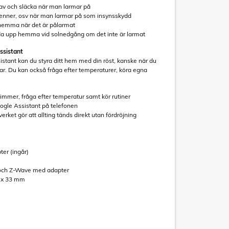
av och släcka när man larmar på
sienner, osv när man larmar på som insynsskydd
 hemma när det är pålarmat
ända upp hemma vid solnedgång om det inte är larmat
ssistant
stant kan du styra ditt hem med din röst, kanske när du
char. Du kan också fråga efter temperaturer, köra egna
.
dimmer, fråga efter temperatur samt kör rutiner
gle Assistant på telefonen
verket gör att allting tänds direkt utan fördröjning
er (ingår)
 och Z-Wave med adapter
5 x 33 mm