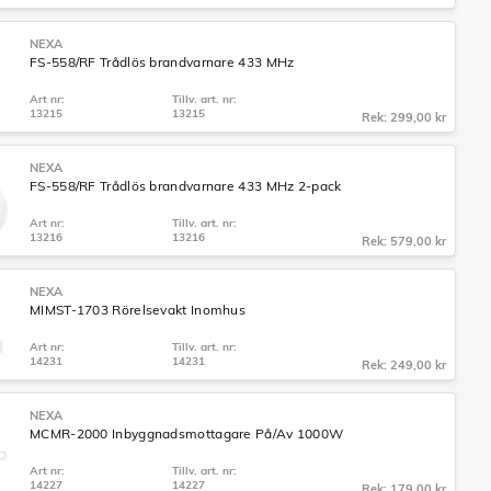
NEXA
FS-558/RF Trådlös brandvarnare 433 MHz
Art nr:
Tillv. art. nr:
13215
13215
Rek: 299,00 kr
NEXA
FS-558/RF Trådlös brandvarnare 433 MHz 2-pack
Art nr:
Tillv. art. nr:
13216
13216
Rek: 579,00 kr
NEXA
MIMST-1703 Rörelsevakt Inomhus
Art nr:
Tillv. art. nr:
14231
14231
Rek: 249,00 kr
NEXA
MCMR-2000 Inbyggnadsmottagare På/Av 1000W
Art nr:
Tillv. art. nr:
14227
14227
Rek: 179,00 kr