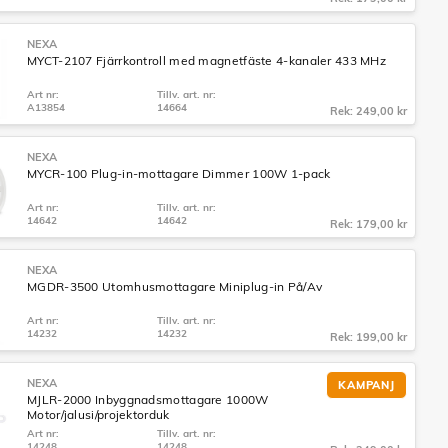
NEXA
MYCT-2107 Fjärrkontroll med magnetfäste 4-kanaler 433 MHz
Art nr:
Tillv. art. nr:
A13854
14664
Rek: 249,00 kr
NEXA
MYCR-100 Plug-in-mottagare Dimmer 100W 1-pack
Art nr:
Tillv. art. nr:
14642
14642
Rek: 179,00 kr
NEXA
MGDR-3500 Utomhusmottagare Miniplug-in På/Av
Art nr:
Tillv. art. nr:
14232
14232
Rek: 199,00 kr
NEXA
KAMPANJ
MJLR-2000 Inbyggnadsmottagare 1000W
Motor/jalusi/projektorduk
Art nr:
Tillv. art. nr:
14248
14248