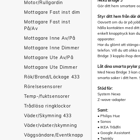
Nexa Bridge 3
Motor/Rullgardin
Gör ditt hem smartare och
Mottagare Fast inst dim
Styr ditt hem från där d
Mottagare Fast inst
Oavsett om du är på job
hålla kontakten med ditt 
På/Av
enkelt knapptryck kan du
Mottagare Inne Av/På
apparater.
Har du glömt att stänga 
Mottagare Inne Dimmer
telefon. Vill du att olik
Bridge 3 koppla ihop dem
Mottagare Ute Av/På
Låt dina smarta prylar
Mottagare Ute Dimmer
Med Nexa Bridge 3 kan 
Rök/Brand/Läckage 433
smarta saker i ditt hem.
Rörelsesensorer
Stöd för:
System Nexa
Temp-/fuktsensorer
Z-wave-adapter
Trådlösa ringklockor
Samt:
Väder/Skymning 433
• Philips Hue
• Sonos
Väder/växter/skymning
• IKEA Trådfri
• Google Assistant
Väggsändare/Eventknapp
• Twinkly