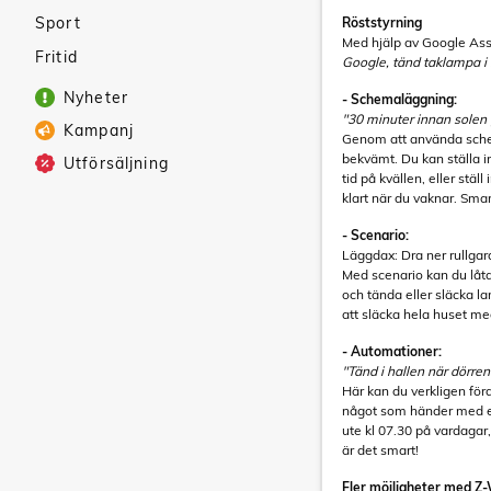
Sport
Röststyrning
Med hjälp av Google Assi
Fritid
Google, tänd taklampa i 
Nyheter
- Schemaläggning:
"30 minuter innan solen
Kampanj
Genom att använda schem
bekvämt. Du kan ställa i
Utförsäljning
tid på kvällen, eller stäl
klart när du vaknar. Smar
- Scenario:
Läggdax: Dra ner rullgar
Med scenario kan du låta f
och tända eller släcka l
att släcka hela huset me
- Automationer:
"Tänd i hallen när dörre
Här kan du verkligen för
något som händer med ell
ute kl 07.30 på vardagar,
är det smart!
Fler möjligheter med Z