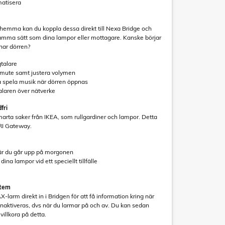
atisera
hemma kan du koppla dessa direkt till Nexa Bridge och
amma sätt som dina lampor eller mottagare. Kanske börjar
nar dörren?
gtalare
nmute samt justera volymen
a spela musik när dörren öppnas
alaren över nätverke
fri
arta saker från IKEA, som rullgardiner och lampor. Detta
I Gateway.
när du går upp på morgonen
dina lampor vid ett speciellt tillfälle
stem
X-larm direkt in i Bridgen för att få information kring när
 inaktiveras, dvs när du larmar på och av. Du kan sedan
illkora på detta.