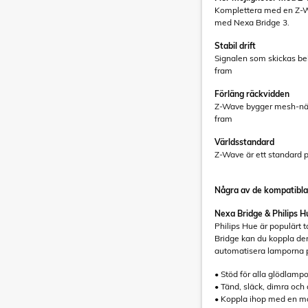
Komplettera med en Z-Wa
med Nexa Bridge 3.
Stabil drift
Signalen som skickas bek
fram
Förläng räckvidden
Z-Wave bygger mesh-nätve
fram
Världsstandard
Z-Wave är ett standard pr
Några av de kompatibla
Nexa Bridge & Philips H
Philips Hue är populärt 
Bridge kan du koppla den
automatisera lamporna på
• Stöd för alla glödlampo
• Tänd, släck, dimra och
• Koppla ihop med en ma