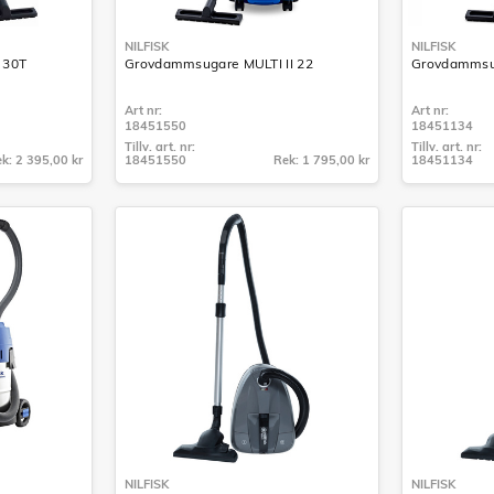
NILFISK
NILFISK
 30T
Grovdammsugare MULTI II 22
Grovdammsug
Art nr:
Art nr:
18451550
18451134
Tillv. art. nr:
Tillv. art. nr:
k: 2 395,00 kr
18451550
Rek: 1 795,00 kr
18451134
Tillv. art. nr:
Tillv. art. nr:
18451550
18451134
NILFISK
NILFISK