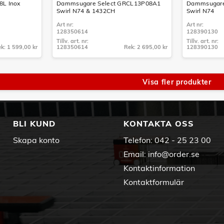
8L Inox
Dammsugare Select GRCL13P08A1
Dammsugare
Swirl N74 & 1432CH
Swirl N74
Art nr:
Art nr:
128350614
128390130
Tillv. art. nr:
Tillv. art. nr:
k: 1 599,00 kr
128350614
Rek: 2 695,00 kr
128390130
Tillv. art. nr:
Tillv. art. nr:
128350614
128390130
Visa fler produkter
BLI KUND
KONTAKTA OSS
Skapa konto
Telefon:
042 - 25 23 00
Email:
info@order.se
Kontaktinformation
Kontaktformulär