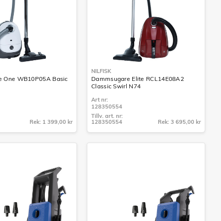
NILFISK
 One WB10P05A Basic
Dammsugare Elite RCL14E08A2
Classic Swirl N74
Art nr:
128350554
Tillv. art. nr:
Rek: 1 399,00 kr
128350554
Rek: 3 695,00 kr
Tillv. art. nr:
128350554