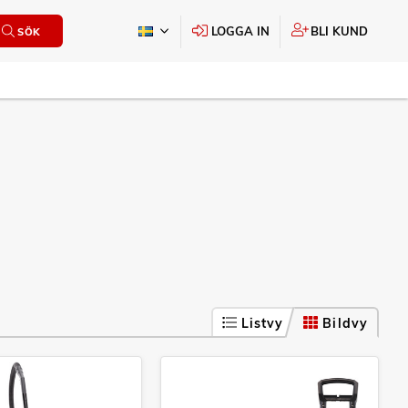
LOGGA IN
BLI KUND
SÖK
Listvy
Bildvy