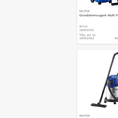
NILFISK
Grovdammsugare Multi II
Art nr:
18451552
Tillv. art. nr:
18451552
Re
Tillv. art. nr:
18451552
NILFISK