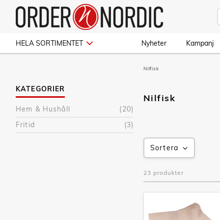
HELA SORTIMENTET
Nyheter
Kampanj
Nilfisk
KATEGORIER
Nilfisk
Hem & Hushåll
(20)
Fritid
(3)
Sortera
23 produkter