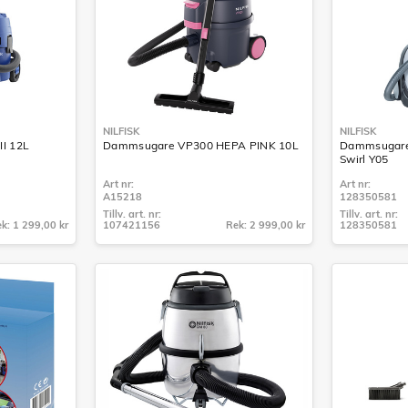
NILFISK
NILFISK
I 12L
Dammsugare VP300 HEPA PINK 10L
Dammsugare
Swirl Y05
Art nr:
Art nr:
A15218
128350581
Tillv. art. nr:
Tillv. art. nr:
k: 1 299,00 kr
107421156
Rek: 2 999,00 kr
128350581
Tillv. art. nr:
Tillv. art. nr:
107421156
128350581