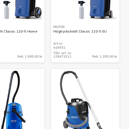
NILFISK
tt Classic 120-5 Home
Högtryckstvätt Classic 110-5 EU
Art nr:
A16551
Tillv. art. nr:
Rek: 1 895,00 kr
128471511
Rek: 1 295,00 kr
Tillv. art. nr:
128471511