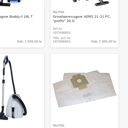
NILFISK
are Buddy II 18L T
Grovdammsugare AERO 21-21 PC,
"proffs" 20,1l
Art nr:
107406601
Tillv. art. nr:
Rek: 1 595,00 kr
107406601
Rek: 2 895,00 kr
Tillv. art. nr:
107406601
NILFISK