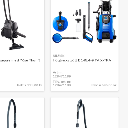
NILFISK
ugare med Påse Thor R
Högtryckstvätt E 145.4-9 PA X-TRA
Art nr:
128471189
Tillv. art. nr:
Rek: 2 995,00 kr
128471189
Rek: 4 595,00 kr
Tillv. art. nr:
128471189