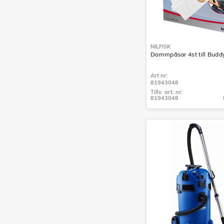
NILFISK
Dammpåsar 4st till Buddy
Art nr:
81943048
Tillv. art. nr:
81943048
Tillv. art. nr:
81943048