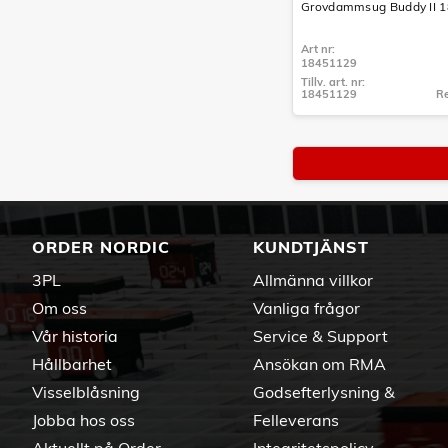
Grovdammsug Buddy II 1
Art nr:
18451129
Tillv. art. nr:
18451129
Re
Tillv. art. nr:
18451129
ORDER NORDIC
KUNDTJÄNST
3PL
Allmänna villkor
Om oss
Vanliga frågor
Vår historia
Service & Support
Hållbarhet
Ansökan om RMA
Visselblåsning
Godsefterlysning &
Jobba hos oss
Felleverans