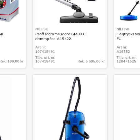
NILFISK
NILFISK
II
Proffsdammsugare GM80 C
Högtryckstvä
dammpåse:A15422
EU
Art nr:
Art nr:
107418491
A16552
Tillv. art. nr:
Tillv. art. nr:
Rek: 199,00 kr
107418491
Rek: 5 595,00 kr
128471525
Tillv. art. nr:
Tillv. art. nr:
107418491
128471525