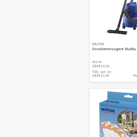
NILFISK
Grovdammsugare Buddy I
Art nr:
18451119
Tillv. art. nr:
18451119
Re
Tillv. art. nr:
18451119