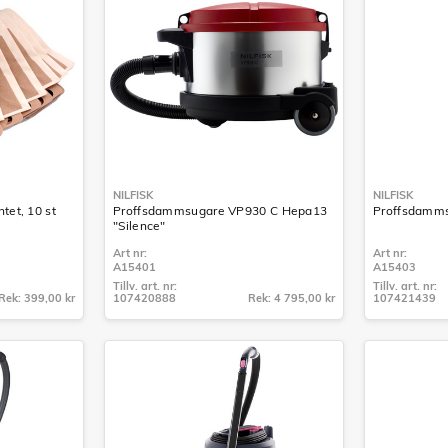
NILFISK
NILFISK
tet, 10 st
Proffsdammsugare VP930 C Hepa13
Proffsdamms
"Silence"
Art nr:
Art nr:
A15401
A15403
Tillv. art. nr:
Tillv. art. nr:
Rek: 399,00 kr
107420888
Rek: 4 795,00 kr
107421439
Tillv. art. nr:
Tillv. art. nr:
107420888
107421439