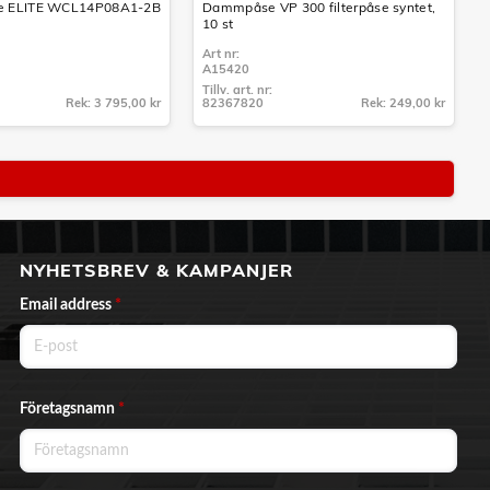
 ELITE WCL14P08A1-2B
Dammpåse VP 300 filterpåse syntet,
10 st
Art nr:
A15420
Tillv. art. nr:
Rek: 3 795,00 kr
82367820
Rek: 249,00 kr
Tillv. art. nr:
82367820
NYHETSBREV & KAMPANJER
Email address
*
Företagsnamn
*