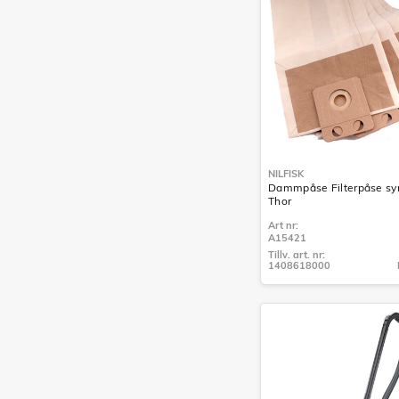
NILFISK
Dammpåse Filterpåse syn
Thor
Art nr:
A15421
Tillv. art. nr:
1408618000
Tillv. art. nr:
1408618000