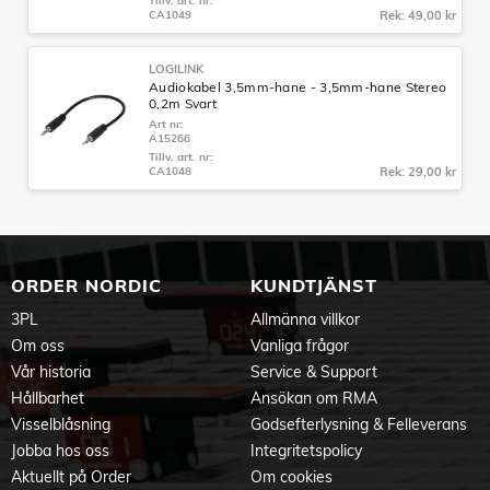
Tillv. art. nr:
CA1049
Rek: 49,00 kr
LOGILINK
Audiokabel 3,5mm-hane - 3,5mm-hane Stereo
0,2m Svart
Art nr:
A15266
Tillv. art. nr:
CA1048
Rek: 29,00 kr
ORDER NORDIC
KUNDTJÄNST
3PL
Allmänna villkor
Om oss
Vanliga frågor
Vår historia
Service & Support
Hållbarhet
Ansökan om RMA
Visselblåsning
Godsefterlysning & Felleverans
Jobba hos oss
Integritetspolicy
Aktuellt på Order
Om cookies