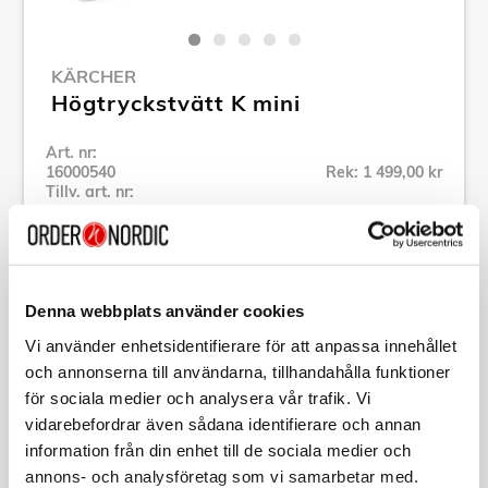
KÄRCHER
Högtryckstvätt K mini
Art. nr:
16000540
Rek: 1 499,00 kr
Tillv. art. nr:
16000540
Se alla produkter inom Kärcher
Denna webbplats använder cookies
Specifikation
Vi använder enhetsidentifierare för att anpassa innehållet
och annonserna till användarna, tillhandahålla funktioner
Beskrivning
för sociala medier och analysera vår trafik. Vi
vidarebefordrar även sådana identifierare och annan
information från din enhet till de sociala medier och
Art. nr:
16000540
Tillv. art. nr:
16000540
annons- och analysföretag som vi samarbetar med.