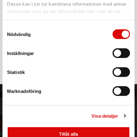
EAN-kod:
Dessa kan i sin tur kombinera informationen med annan
4054278804712
information som du har tillhandahållit eller som de har
samlat in när du har använt deras tjänster.
Högtrycksstvätt som du enkelt förvarar eller flyttar med
Samtyckesval
Levererar 110 bar med sin kompakta design och har en
Nödvändig
smart förvaring på maskinen för spolhandtag/sladd och
slang.
5m flexslang.
Inställningar
Läs mer
Specifikation:
Tryck (max): 110 bar,
Statistik
Effekt: 1,4 kW
Vattenflöde (max): 360 L/h,
Slanglängd: 5 m
Marknadsföring
ORDER NORDIC
KUNDTJÄNST
3PL
Allmänna villkor
Om oss
Vanliga frågor
Visa detaljer
Vår historia
Service & Support
Hållbarhet
Ansökan om RMA
Tillåt alla