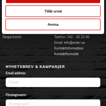
Visselblåsning
Godsefterlysning & Felleverans
Jobba hos oss
Integritetspolicy
Tillåt urval
Aktuellt på Order
Om cookies
Varumärken
Avvisa
BLI KUND
KONTAKTA OSS
Skapa konto
Telefon:
042 - 25 23 00
Email:
info@order.se
Kontaktinformation
Kontaktformulär
NYHETSBREV & KAMPANJER
Email address
*
Företagsnamn
*