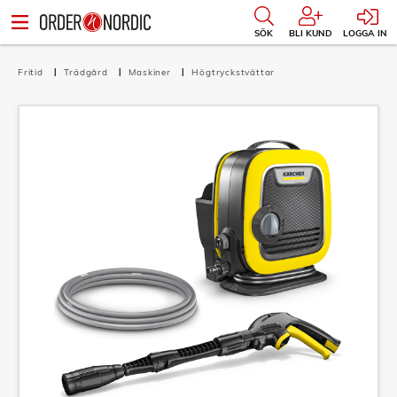
SÖK
BLI KUND
LOGGA IN
Fritid
Trädgård
Maskiner
Högtryckstvättar