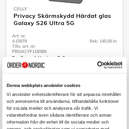
CELLY
Privacy Skärmskydd Härdat glas
Galaxy S26 Ultra 5G
Art. nr:
A15978
Rek: 149,00 kr
Tillv. art. nr:
PRIVACYF1165BK
Se alla produkter inom Celly
Specifikation
Denna webbplats använder cookies
Vi använder enhetsidentifierare för att anpassa innehållet
Beskrivning
och annonserna till användarna, tillhandahålla funktioner
för sociala medier och analysera vår trafik. Vi
vidarebefordrar även sådana identifierare och annan
Art. nr:
A15978
Tillv. art. nr:
information från din enhet till de sociala medier och
PRIVACYF1165BK
annons- och analysföretag som vi samarbetar med.