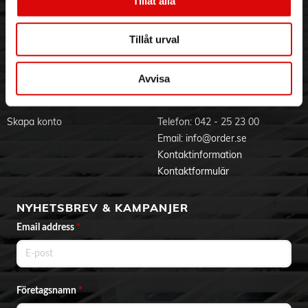
Tillåt alla
• 0,3 mm tunn
Visselblåsning
Godsefterlysning & Felleverans
Passar:
Jobba hos oss
Integritetspolicy
Tillåt urval
Samsung Galaxy S26 Ultra 5G
Aktuellt på Order
Om cookies
Varumärken
Avvisa
BLI KUND
KONTAKTA OSS
Skapa konto
Telefon:
042 - 25 23 00
Email:
info@order.se
Kontaktinformation
Kontaktformulär
NYHETSBREV & KAMPANJER
Email address
*
Företagsnamn
*