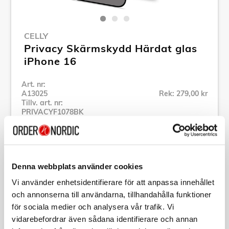
CELLY
Privacy Skärmskydd Härdat glas
iPhone 16
Art. nr:
A13025
Rek: 279,00 kr
Tillv. art. nr:
PRIVACYF1078BK
Se alla produkter inom Celly
Specifikation
Denna webbplats använder cookies
Vi använder enhetsidentifierare för att anpassa innehållet
och annonserna till användarna, tillhandahålla funktioner
Beskrivning
för sociala medier och analysera vår trafik. Vi
vidarebefordrar även sådana identifierare och annan
Art. nr:
A13025