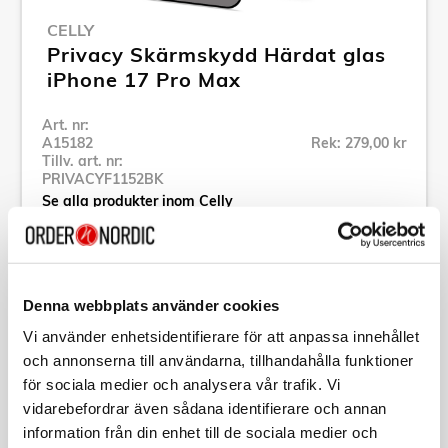
CELLY
Privacy Skärmskydd Härdat glas
iPhone 17 Pro Max
Art. nr:
A15182
Rek: 279,00 kr
Tillv. art. nr:
PRIVACYF1152BK
Se alla produkter inom Celly
Specifikation
Denna webbplats använder cookies
Vi använder enhetsidentifierare för att anpassa innehållet
Beskrivning
och annonserna till användarna, tillhandahålla funktioner
för sociala medier och analysera vår trafik. Vi
Art. nr:
A15182
vidarebefordrar även sådana identifierare och annan
Tillv. art. nr:
information från din enhet till de sociala medier och
PRIVACYF1152BK