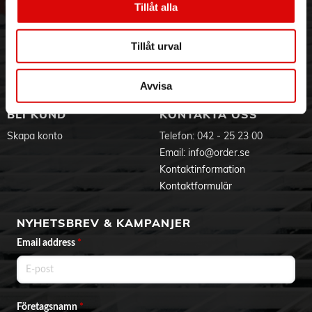
• 9H-härdat glas
Tillåt alla
Hållbarhet
Ansökan om RMA
• 0,3 mm tunn
Visselblåsning
Godsefterlysning & Felleverans
Passar:
Jobba hos oss
Integritetspolicy
Tillåt urval
Apple iPhone 17 Pro Max
Aktuellt på Order
Om cookies
Varumärken
Avvisa
BLI KUND
KONTAKTA OSS
Skapa konto
Telefon:
042 - 25 23 00
Email:
info@order.se
Kontaktinformation
Kontaktformulär
NYHETSBREV & KAMPANJER
Email address
*
Företagsnamn
*