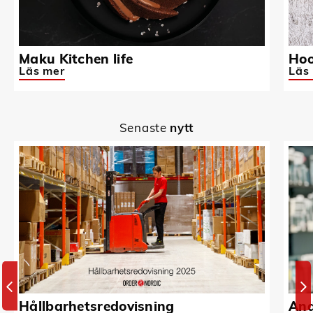
Maku Kitchen life
Hoo
Läs mer
Läs
Senaste
nytt
Hållbarhetsredovisning
And