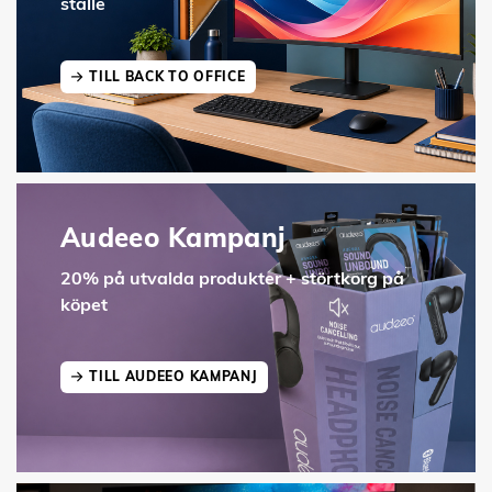
ställe
TILL BACK TO OFFICE
Audeeo Kampanj
20% på utvalda produkter + störtkorg på
köpet
TILL AUDEEO KAMPANJ