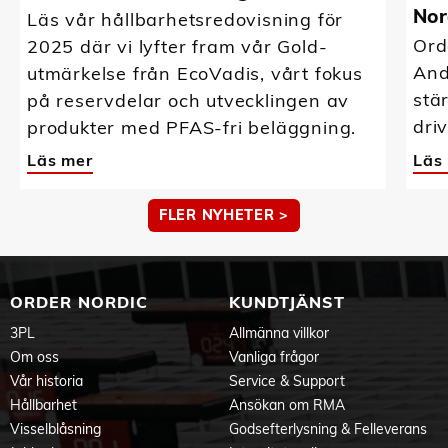
Nor
Läs vår hållbarhetsredovisning för
Ord
2025 där vi lyfter fram vår Gold-
And
utmärkelse från EcoVadis, vårt fokus
stä
på reservdelar och utvecklingen av
driv
produkter med PFAS-fri beläggning.
Läs mer
Läs
FLER NYHETER >
ORDER NORDIC
KUNDTJÄNST
3PL
Allmänna villkor
Om oss
Vanliga frågor
Vår historia
Service & Support
Hållbarhet
Ansökan om RMA
Visselblåsning
Godsefterlysning & Felleverans