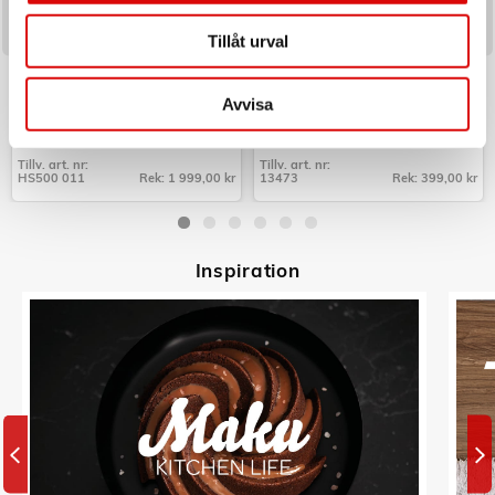
Tillåt urval
HOOVER
NEXA
Textil & Fönster-rengöring HS5
Brandsläckare Linné 2kg 13A
Tvätt/Tork
Avvisa
Art nr:
Art nr:
A15451
A10729
Tillv. art. nr:
Tillv. art. nr:
HS500 011
Rek: 1 999,00 kr
13473
Rek: 399,00 kr
Tillv. art. nr:
Tillv. art. nr:
HS500 011
13473
Inspiratio
n