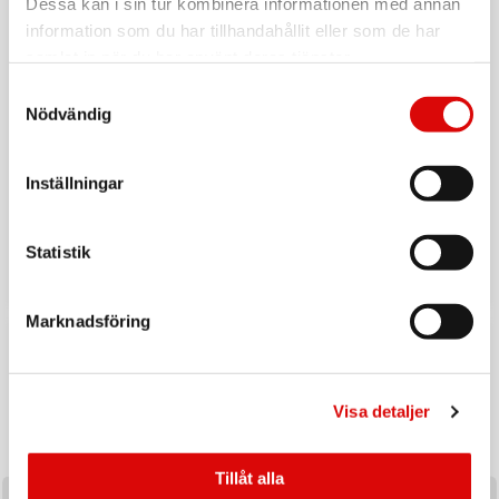
Dessa kan i sin tur kombinera informationen med annan
information som du har tillhandahållit eller som de har
samlat in när du har använt deras tjänster.
Samtyckesval
Nödvändig
Inställningar
Tillbaka till vardagen
Ladda upp inför hösten med ett handplockat sortiment av
Statistik
produkter utvalda för säsongens efterfrågan och
affärsmöjligheter.
Marknadsföring
Visa detaljer
Tillåt alla