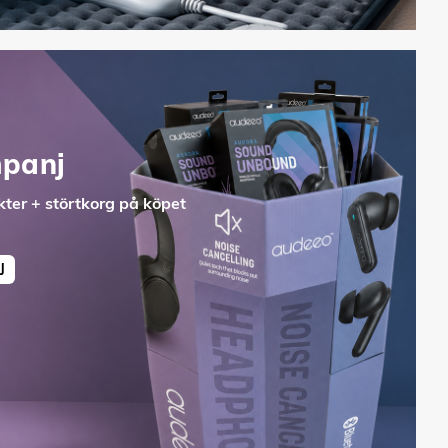
panj
ter + störtkorg på köpet
J