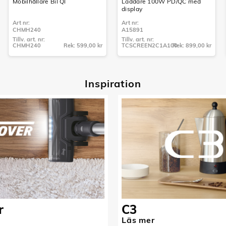
Mobilhållare Bil QI
Laddare 100W PD/QC med
display
Art nr:
Art nr:
CHMH240
A15891
Tillv. art. nr:
Tillv. art. nr:
CHMH240
Rek: 599,00 kr
TCSCREEN2C1A100
Rek: 899,00 kr
Tillv. art. nr:
Tillv. art. nr:
CHMH240
TCSCREEN2C1A100
Inspiratio
n
r
C3
Läs mer