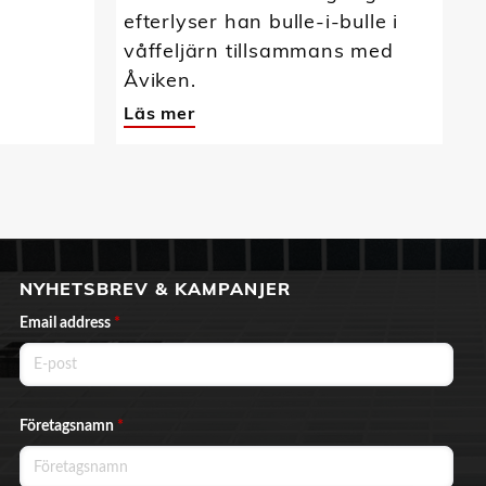
efterlyser han bulle-i-bulle i
våffeljärn tillsammans med
Åviken.
Läs mer
NYHETSBREV & KAMPANJER
Email address
*
Företagsnamn
*