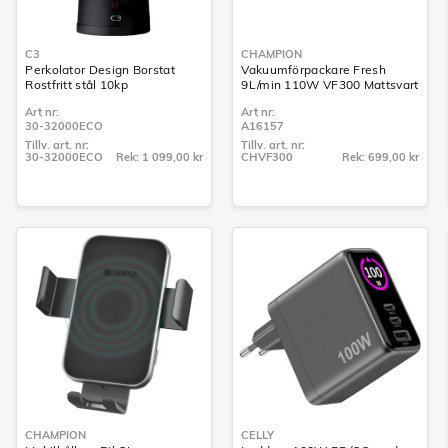
C3
CHAMPION
Perkolator Design Borstat
Vakuumförpackare Fresh
Rostfritt stål 10kp
9L/min 110W VF300 Mattsvart
Art nr:
Art nr:
30-32000ECO
A16157
Tillv. art. nr:
Tillv. art. nr:
30-32000ECO
Rek: 1 099,00 kr
CHVF300
Rek: 699,00 kr
Tillv. art. nr:
Tillv. art. nr:
30-32000ECO
CHVF300
CHAMPION
CELLY