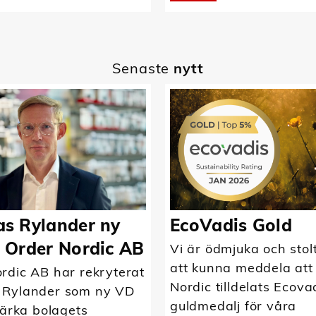
Senaste
nytt
s Rylander ny
EcoVadis Gold
 Order Nordic AB
Vi är ödmjuka och stol
att kunna meddela att
rdic AB har rekryterat
Nordic tilldelats Ecova
 Rylander som ny VD
guldmedalj för våra
tärka bolagets