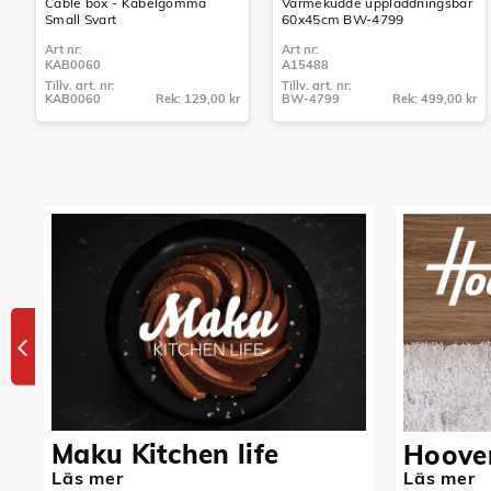
Cable box - Kabelgömma
Värmekudde uppladdningsbar
Small Svart
60x45cm BW-4799
Art nr:
Art nr:
KAB0060
A15488
Tillv. art. nr:
Tillv. art. nr:
KAB0060
Rek: 129,00 kr
BW-4799
Rek: 499,00 kr
Tillv. art. nr:
Tillv. art. nr:
KAB0060
BW-4799
Maku Kitchen life
Hoove
Läs mer
Läs mer