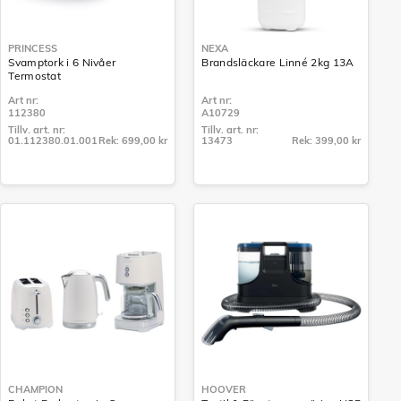
PRINCESS
NEXA
Svamptork i 6 Nivåer
Brandsläckare Linné 2kg 13A
Termostat
Art nr:
Art nr:
112380
A10729
Tillv. art. nr:
Tillv. art. nr:
01.112380.01.001
Rek: 699,00 kr
13473
Rek: 399,00 kr
Tillv. art. nr:
Tillv. art. nr:
01.112380.01.001
13473
CHAMPION
HOOVER