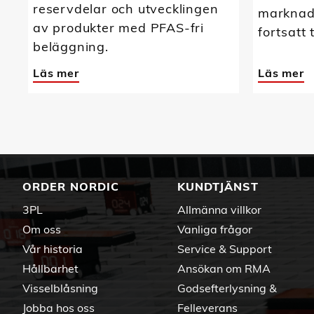
reservdelar och utvecklingen
marknads
av produkter med PFAS-fri
fortsatt 
beläggning.
Läs mer
Läs mer
ORDER NORDIC
KUNDTJÄNST
3PL
Allmänna villkor
Om oss
Vanliga frågor
Vår historia
Service & Support
Hållbarhet
Ansökan om RMA
Visselblåsning
Godsefterlysning &
Jobba hos oss
Felleverans