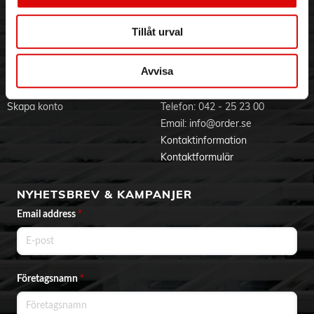
Observera att Swiffer-trasorna kan användas på alla hårda
Jobba hos oss
Integritetspolicy
ytor, inklusive: vaxbara och icke-vaxbara linoleum-, vinyl- och
keramikgolv samt behandlade trägolv.
Aktuellt på Order
Om cookies
Tillåt urval
Varumärken
- Fångar upp och låser in 3 gånger mer damm, smuts och hår
än en traditionell kvast
Avvisa
- Långvarig doft
BLI KUND
KONTAKTA OSS
- Fångar upp 3x mer damm och hår än en kvast
- Perfekt för att plocka upp djurhår
Skapa konto
Telefon:
042 - 25 23 00
- Det svängbara huvudet gör det möjligt att komma åt på
Email:
info@order.se
svåråtkomliga ställen som under sängen eller soffan
Kontaktinformation
- Fångar upp 3 typer av skräp: damm, smuts och hår
Kontaktformulär
Innehåller:
18 Swiffer Dry refiller (borste säljs separat)
NYHETSBREV & KAMPANJER
Email address
*
Företagsnamn
*