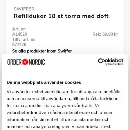
SWIFFER
Refilldukar 18 st torra med doft
Art. nr:
A14520
Rek: 69,90 kr
Tillv. art. nr:
677226
Se alla produkter inom Swiffer
Specifikation
Denna webbplats använder cookies
Vi använder enhetsidentifierare för att anpassa innehållet
Beskrivning
och annonserna till användarna, tillhandahålla funktioner
för sociala medier och analysera vår trafik. Vi
Art. nr:
A14520
vidarebefordrar även sådana identifierare och annan
Tillv. art. nr:
677226
information från din enhet till de sociala medier och
EAN-kod:
8700216677226
annons- och analysföretag som vi samarbetar med.