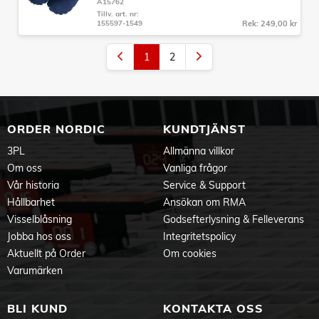
A15762
Tillv. art. nr:
155597-1549
Rek: 249,00 kr
1
2
ORDER NORDIC
KUNDTJÄNST
3PL
Allmänna villkor
Om oss
Vanliga frågor
Vår historia
Service & Support
Hållbarhet
Ansökan om RMA
Visselblåsning
Godsefterlysning & Felleverans
Jobba hos oss
Integritetspolicy
Aktuellt på Order
Om cookies
Varumärken
BLI KUND
KONTAKTA OSS