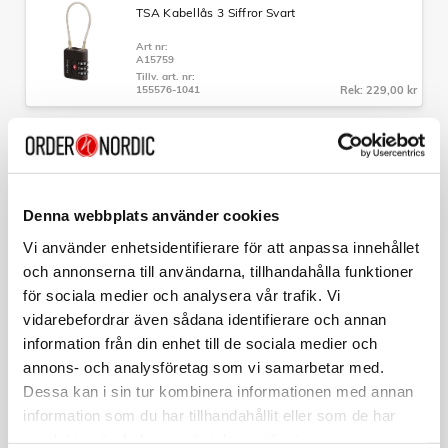
stabilitet.
TSA Kabellås 3 Siffror Svart
- Topp- och sidohandtag:
För enkel hantering vid lyft och
Art nr:
transport.
A15759
- Fodrad insida:
Med dubbla fack och nätfickor för effektiv
Tillv. art. nr:
organisation av dina tillhörigheter.
155576-1041
Rek: 229,00 kr
Specifikationer:
UTFÖRSÄLJNING
AMERICAN TOURISTER
Färg: Brons
Starvibe Necessär Rosa
Material: Anodiserad aluminium
Mått: 68 x 47 x 29 cm
Art nr:
A11871
Volym: 73 liter
Denna webbplats använder cookies
Tillv. art. nr:
Vikt: 5,8 kg
146369-A039
Rek: 899,00 kr
Garanti: Begränsad 3-års global garanti
Vi använder enhetsidentifierare för att anpassa innehållet
och annonserna till användarna, tillhandahålla funktioner
SAMSONITE
för sociala medier och analysera vår trafik. Vi
Hopvikbar Ryggsäck M TA Revolution Svart
vidarebefordrar även sådana identifierare och annan
Art nr:
information från din enhet till de sociala medier och
A15744
Tillv. art. nr:
annons- och analysföretag som vi samarbetar med.
157182-1041
Rek: 429,00 kr
Dessa kan i sin tur kombinera informationen med annan
information som du har tillhandahållit eller som de har
SAMSONITE
samlat in när du har använt deras tjänster.
Necessär Hängbar Rosa