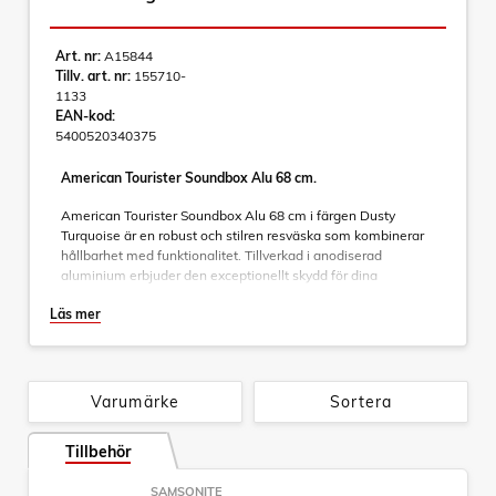
Art. nr:
A15844
Tillv. art. nr:
155710-
1133
EAN-kod:
5400520340375
American Tourister Soundbox Alu 68 cm.
American Tourister Soundbox Alu 68 cm i färgen Dusty
Turquoise är en robust och stilren resväska som kombinerar
hållbarhet med funktionalitet. Tillverkad i anodiserad
aluminium erbjuder den exceptionellt skydd för dina
tillhörigheter samtidigt som den ger ett lyxigt intryck. Denna
Läs mer
mellanviktsväska är perfekt för längre resor eller som extra
bagage vid längre vistelser.
Funktioner
Varumärke
Sortera
- 4 dubbla hjul:
För smidig och tyst manövrering i alla
riktningar.
- TSA-lås:
Tillbehör
Säkerställer att väskan kan öppnas av
säkerhetspersonal vid behov utan att skadas.
- Dubbel dragstång:
Justerbar för optimal komfort och
SAMSONITE