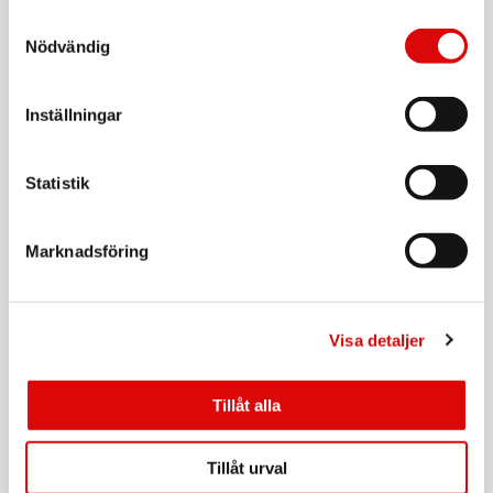
Samtyckesval
Art nr:
Nödvändig
A15766
Tillv. art. nr:
142789-1751
Rek: 649,00 kr
Inställningar
SKROSS
Reseadapter Indien/Israel/Danmark till Europa
Jordad
Statistik
Art nr:
1.500217-E
Tillv. art. nr:
1.500217-E
Rek: 129,00 kr
Marknadsföring
SKROSS
Reseadapter Europa till Danmark Jordad
Visa detaljer
Art nr:
1.500232-E
Tillv. art. nr:
1.500232-E
Rek: 129,00 kr
Tillåt alla
SAMSONITE
Midjeväska RFID-Skyddad TA Revolution Eclipse
Tillåt urval
Grey