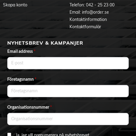
Skapa konto
Telefon:
042 - 25 23 00
Email:
info@order.se
Kontaktinformation
Kontaktformulär
NYHETSBREV & KAMPANJER
Email address
*
Företagsnamn
*
Organisationsnummer
*
Ja, jag vill prenumerera på nyhetsbrevet.