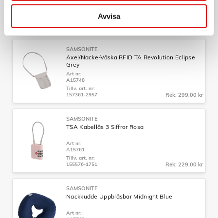
Art nr:
A15746
Avvisa
Tillv. art. nr:
155575-2957
Rek: 299,00 kr
SAMSONITE
Axel/Nacke-Väska RFID TA Revolution Eclipse
Grey
Art nr:
A15748
Tillv. art. nr:
157361-2957
Rek: 299,00 kr
SAMSONITE
TSA Kabellås 3 Siffror Rosa
Art nr:
A15761
Tillv. art. nr:
155576-1751
Rek: 229,00 kr
SAMSONITE
Nackkudde Uppblåsbar Midnight Blue
Art nr: