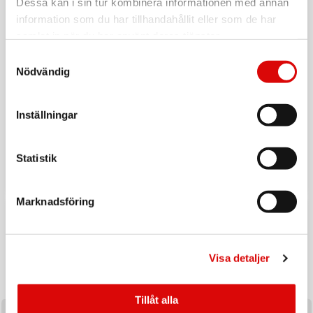
Dessa kan i sin tur kombinera informationen med annan
information som du har tillhandahållit eller som de har
samlat in när du har använt deras tjänster.
Samtyckesval
Nödvändig
Inställningar
Tillbaka till vardagen
Ladda upp inför hösten med ett handplockat sortiment av
Statistik
produkter utvalda för säsongens efterfrågan och
affärsmöjligheter.
Marknadsföring
Visa detaljer
Tillåt alla