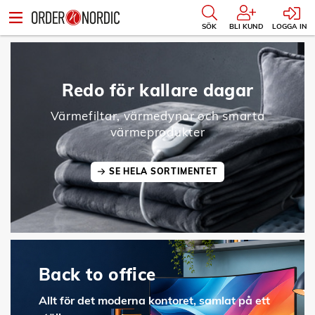
SÖK
BLI KUND
LOGGA IN
Redo för kallare dagar
Värmefiltar, värmedynor och smarta
värmeprodukter
SE HELA SORTIMENTET
Back to office
Allt för det moderna kontoret, samlat på ett