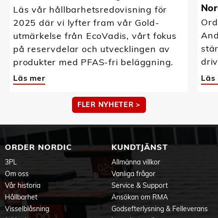
Nor
Läs vår hållbarhetsredovisning för
Ord
2025 där vi lyfter fram vår Gold-
And
utmärkelse från EcoVadis, vårt fokus
stä
på reservdelar och utvecklingen av
driv
produkter med PFAS-fri beläggning.
Läs mer
Läs
FLER NYHETER >
ORDER NORDIC
KUNDTJÄNST
3PL
Allmänna villkor
Om oss
Vanliga frågor
Vår historia
Service & Support
Hållbarhet
Ansökan om RMA
Visselblåsning
Godsefterlysning & Felleverans