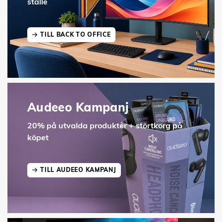
ställe
TILL BACK TO OFFICE
Audeeo Kampanj
20% på utvalda produkter + störtkorg på
köpet
TILL AUDEEO KAMPANJ