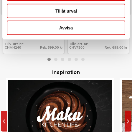
Tillåt urval
CHAMPION
CHAMPION
Mobilhållare Bil QI
Vakuumförpackare Fresh 9L/min
110W VF300 Mattsvart
Avvisa
Art nr:
Art nr:
CHMH240
A16157
Tillv. art. nr:
Tillv. art. nr:
CHMH240
Rek: 599,00 kr
CHVF300
Rek: 699,00 kr
Tillv. art. nr:
Tillv. art. nr:
CHMH240
CHVF300
Inspiratio
n