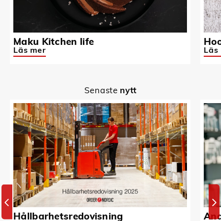
Maku Kitchen life
Hoo
Läs mer
Läs
Senaste
nytt
Hållbarhetsredovisning
And