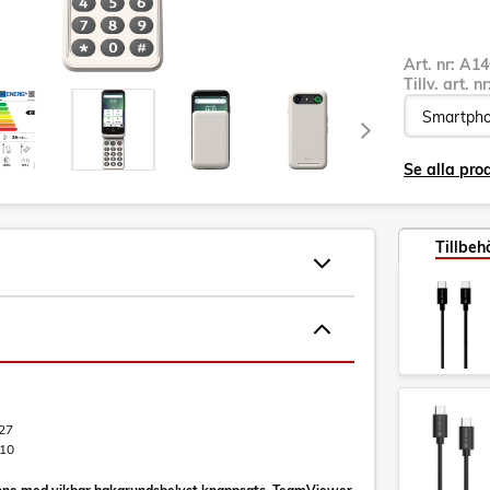
Art. nr:
A14
Tillv. art. n
Se alla pro
Tillbeh
27
10