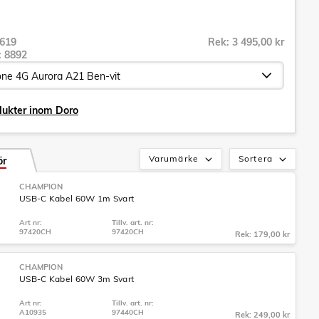
619
Rek: 3 495,00 kr
r:
8892
dukter inom Doro
Varumärke
Sortera
ör
CHAMPION
USB-C Kabel 60W 1m Svart
Art nr:
Tillv. art. nr:
97420CH
97420CH
Rek: 179,00 kr
CHAMPION
USB-C Kabel 60W 3m Svart
Art nr:
Tillv. art. nr:
A10935
97440CH
Rek: 249,00 kr