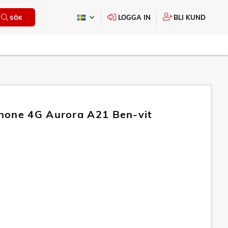
LOGGA IN
BLI KUND
SÖK
one 4G Aurora A21 Ben-vit