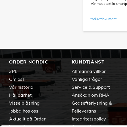
- Vår mest taktila smart
Produktdokument
ORDER NORDIC
KUNDTJÄNST
3PL
Allmänna villkor
Om oss
Vanliga frågor
Vår historia
Service & Support
Hållbarhet
Ansökan om RMA
Visselblåsning
Godsefterlysning &
Jobba hos oss
Felleverans
Aktuellt på Order
Integritetspolicy
Varumärken
Om cookies