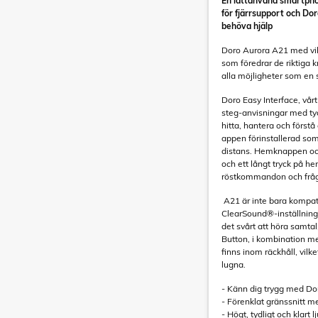
En lättanvänd smartph
för fjärrsupport och Do
behöva hjälp
Doro Aurora A21 med vikb
som föredrar de riktiga k
alla möjligheter som en
Doro Easy Interface, vårt
steg-anvisningar med tyd
hitta, hantera och förs
appen förinstallerad som 
distans. Hemknappen och 
och ett långt tryck på 
röstkommandon och fråg
A21 är inte bara kompat
ClearSound®-inställning f
det svårt att höra samtal,
Button, i kombination me
finns inom räckhåll, vil
lugna.
- Känn dig trygg med Do
- Förenklat gränssnitt m
- Högt, tydligt och klart l