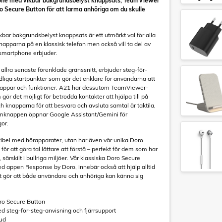
one med vikbar bakgrundsbelyst knappsats, TeamViewer
ro Secure Button för att larma anhöriga om du skulle
ar bakgrundsbelyst knappsats är ett utmärkt val för alla
napparna på en klassisk telefon men också vill ta del av
 smartphone erbjuder.
 allra senaste förenklade gränssnitt, erbjuder steg-för-
liga startpunkter som gör det enklare för användarna att
tå appar och funktioner. A21 har dessutom TeamViewer-
gör det möjligt för betrodda kontakter att hjälpa till på
knapparna för att besvara och avsluta samtal är taktila,
hemknappen öppnar Google Assistant/Gemini för
or.
ibel med hörapparater, utan har även vår unika Doro
ör att göra tal lättare att förstå – perfekt för dem som har
 särskilt i bullriga miljöer. Vår klassiska Doro Secure
d appen Response by Doro, innebär också att hjälp alltid
ket gör att både användare och anhöriga kan känna sig
ro Secure Button
ed steg-för-steg-anvisning och fjärrsupport
jud