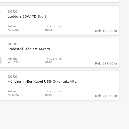
DORO
Laddare 20W PD Svart
Art nr:
Tillv. art. nr:
A15904
8834
Rek: 199,00 kr
DORO
Laddställ Trådlöst Aurora
Art nr:
Tillv. art. nr:
A14623
8916
Rek: 699,00 kr
DORO
Hörlurar In-Ear Kabel USB-C-kontakt Vita
Art nr:
Tillv. art. nr:
A14624
8918
Rek: 245,00 kr