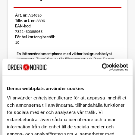
Art. nr:
A14620
Tillv. art. nr:
8896
EAN-kod:
7322460088965
För hel kartong beställ:
10
En lättanvänd smartphone med vikbar bakgrundsbelyst
knappsats, TeamViewer för fjärrsupport och Doro Secure
Button för att larma anhöriga om du skulle behöva hjälp
Doro Aurora A21 med vikbar bakgrundsbelyst knappsats är
ett utmärkt val för alla som föredrar de riktiga knapparna på
en klassisk telefon men också vill ta del av alla möjligheter
Denna webbplats använder cookies
Läs mer
som en smartphone erbjuder.
Vi använder enhetsidentifierare för att anpassa innehållet
Doro Easy Interface, vårt allra senaste förenklade gränssnitt,
och annonserna till användarna, tillhandahålla funktioner
erbjuder steg-för-steg-anvisningar med tydliga startpunkter
för sociala medier och analysera vår trafik. Vi
som gör det enklare för användarna att hitta, hantera och
Varumärke
Sortera
förstå appar och funktioner. A21 har dessutom TeamViewer-
vidarebefordrar även sådana identifierare och annan
appen förinstallerad som gör det möjligt för betrodda
information från din enhet till de sociala medier och
Tillbehör
kontakter att hjälpa till på distans. Hemknappen och
annons- och analysföretag som vi samarbetar med.
knapparna för att besvara och avsluta samtal är taktila, och