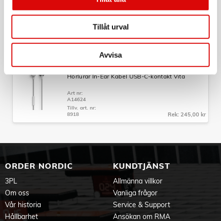
Laddställ Trådlöst Aurora
Art nr:
Tillåt urval
A14623
Tillv. art. nr:
8916
Rek: 699,00 kr
Avvisa
DORO
Hörlurar In-Ear Kabel USB-C-kontakt Vita
Art nr:
A14624
Tillv. art. nr:
8918
Rek: 245,00 kr
ORDER NORDIC
KUNDTJÄNST
3PL
Allmänna villkor
Om oss
Vanliga frågor
Vår historia
Service & Support
Hållbarhet
Ansökan om RMA