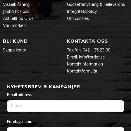
Visselblåsning
Godsefterlysning & Felleverans
Jobba hos oss
Integritetspolicy
Aktuellt på Order
Om cookies
Varumärken
BLI KUND
KONTAKTA OSS
Skapa konto
Telefon:
042 - 25 23 00
Email:
info@order.se
Kontaktinformation
Kontaktformulär
NYHETSBREV & KAMPANJER
Email address
*
Företagsnamn
*