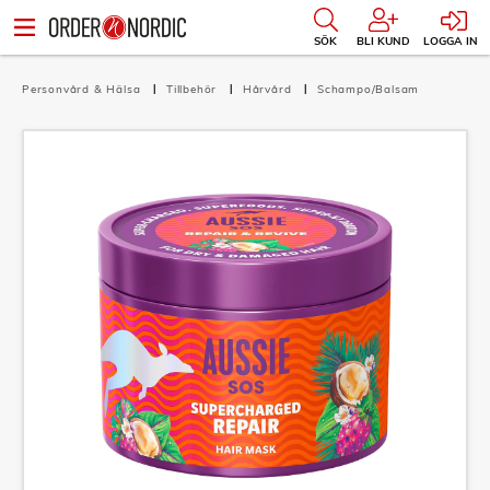
SÖK
BLI KUND
LOGGA IN
Personvård & Hälsa
Tillbehör
Hårvård
Schampo/Balsam