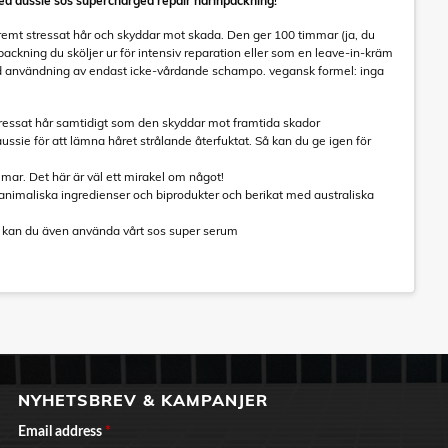
med aussie sos supercharged repair hårinpackning!
tremt stressat hår och skyddar mot skada. Den ger 100 timmar (ja, du
packning du sköljer ur för intensiv reparation eller som en leave-in-kräm
ed användning av endast icke-vårdande schampo. vegansk formel: inga
 stressat hår samtidigt som den skyddar mot framtida skador
ussie för att lämna håret strålande återfuktat. Så kan du ge igen för
mmar. Det här är väl ett mirakel om något!
 animaliska ingredienser och biprodukter och berikat med australiska
t kan du även använda vårt sos super serum
NYHETSBREV & KAMPANJER
Email address
*