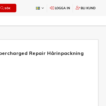
LOGGA IN
BLI KUND
SÖK
ercharged Repair Hårinpackning