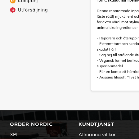
Kampanj
Torrt, skadat hår i beh
Utförsäljning
Denna reparerande inpack
läste rätt!) mjukt, lent
för extra vård. mot sty
animaliska ingredienser e
- Reparera och återuppli
- Extremt torrt och skada
skadat hår!
- Säg hej till strålande 
- Vegansk formel berikad
superlivsmedel
- För en komplett hårrä
- Aussies filosofi: "livet
ORDER NORDIC
KUNDTJÄNST
3PL
Allmänna villkor