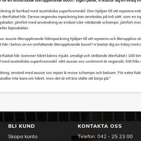
ov av en omfattande återupplivande boost? Ingen panik, vi kastar dig en livboj 
ning är berikad med australiska superlivsmedel. Den hjälper till att reparera ex
 och återfuktat hår. Denna veganska inpackning kan användas på två sätt: som en in
lingskador, jämfört med användning av endast icke-vårdande schampo. jämfört m
ller biprodukter.
va: aussie återupplivande hårinpackning hjälper till att reparera och återuppliva
t hår i behov av en omfattande återupplivande boost? vi kastar dig en livboj med a
återfuktat hår: kommer håret känns mjukt, smidigt och strålande återfuktat i 100 ti
 med australiska superlivsmedel: vårt aussie sos-sortiment är veganskt, fritt från
ddning, använd med aussie sos repair & revive schampo och balsam. För extra fuk
 handlar inte bara om håret, men det är ett bra ställe att börja på."
BLI KUND
KONTAKTA OSS
Skapa konto
Telefon:
042 - 25 23 00