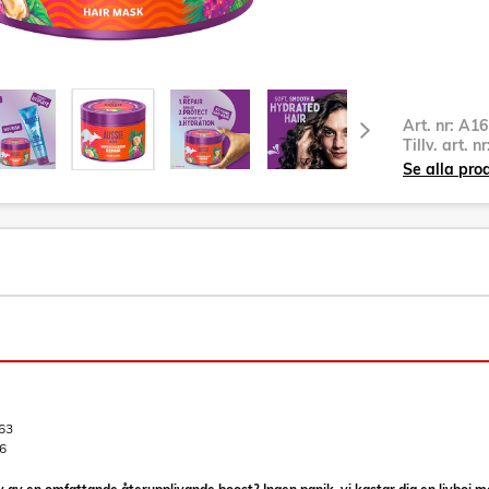
Art. nr:
A16
Tillv. art. n
Se alla pro
63
6