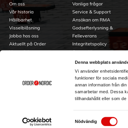
Om oss
Vanliga frågor
Vår historia
Service & Support
Hållbarhet
Ansökan om RMA
Visselblåsning
Godsefterlysning &
Jobba hos oss
Felleverans
Aktuellt på Order
Integritetspolicy
Varumärken
Om cookies
Denna webbplats använde
Vi använder enhetsidentifie
funktioner för sociala medi
annan information från din
samarbetar med. Dessa kan
tillhandahållit eller som d
Samtyckesval
Nödvändig