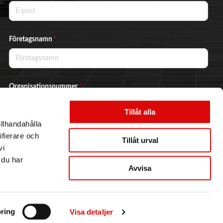
Företagsnamn
*
Organisationsnummer
*
Tillåt alla
illhandahålla
Ja, jag vill prenumerera på nyhetsbrevet.
ifierare och
Tillåt urval
vi
 du har
Avvisa
Skicka
ring
Visa detaljer