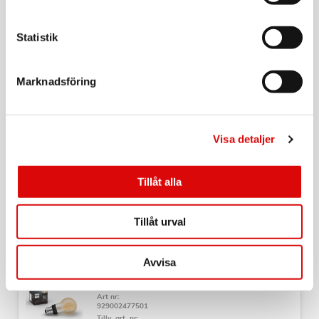
929003010001
Färg: Aluminium
Tillv. art. nr:
929003010001
Rek: 59,00 kr
Produktdokument
Statistik
Manual
PHILIPS
LED E27 Normal 60W Rörelsesensor 806lm
Marknadsföring
Art nr:
929002058731
Tillv. art. nr:
929002058731
Rek: 139,00 kr
Visa detaljer
PHILIPS
LED SceneSwitch E27 Normal 60-30-16W Klar
Tillåt alla
Art nr:
929001888655
Tillv. art. nr:
Tillåt urval
929001888655
Rek: 99,00 kr
PHILIPS HUE
Avvisa
White Ambiance Filament E27 A60 40W
Art nr:
929002477501
Tillv. art. nr: