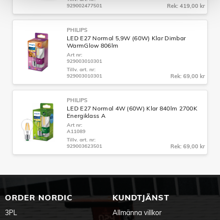
929002477501
Rek: 419,00 kr
PHILIPS
LED E27 Normal 5,9W (60W) Klar Dimbar
WarmGlow 806lm
Art nr:
929003010301
Tillv. art. nr:
929003010301
Rek: 69,00 kr
PHILIPS
LED E27 Normal 4W (60W) Klar 840lm 2700K
Energiklass A
Art nr:
A11089
Tillv. art. nr:
929003623501
Rek: 69,00 kr
ORDER NORDIC
KUNDTJÄNST
3PL
Allmänna villkor