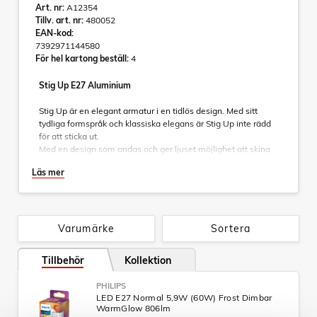
Art. nr:
A12354
Tillv. art. nr:
480052
EAN-kod:
7392971144580
För hel kartong beställ:
4
Stig Up E27 Aluminium
Stig Up är en elegant armatur i en tidlös design. Med sitt
tydliga formspråk och klassiska elegans är Stig Up inte rädd
för att sticka ut.
Med en design som andas och ger ljuset möjlighet att skina
ut genom stora delar av armaturen erbjuder Stig Up en varm
Läs mer
känsla av trygghet och bjuder in till en nostalgisk känsla av
hemtrevlighet.
Stig Up är utrustad med en E27-sockel vilket ger dig
möjligheten att själv välja ljusstyrka och färgtemperatur och
Varumärke
Sortera
med sin IP44-klassning är Stig Up alltid redo oavsett väder
för att ge dig den varma känslan av att komma hem.
Tillbehör
Kollektion
Levereras utan ljuskälla.
PHILIPS
LED E27 Normal 5,9W (60W) Frost Dimbar
WarmGlow 806lm
Specifikationer