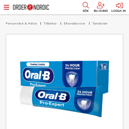
SÖK
BLI KUND
LOGGA IN
Personvård & Hälsa
Tillbehör
Eltandborstar
Tandkräm