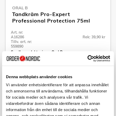
ORAL B
Tandkräm Pro-Expert
Professional Protection 75ml
Art. nr:
A16286
Rek: 39,90 kr
Tillv. art. nr:
559890
Se alla produkter inom Oral B
Specifikation
Denna webbplats använder cookies
Vi använder enhetsidentifierare för att anpassa innehållet
Beskrivning
och annonserna till användarna, tillhandahålla funktioner
för sociala medier och analysera vår trafik. Vi
vidarebefordrar även sådana identifierare och annan
Art. nr:
A16286
Tillv. art. nr:
559890
information från din enhet till de sociala medier och
EAN-kod:
annons- och analysföretag som vi samarbetar med.