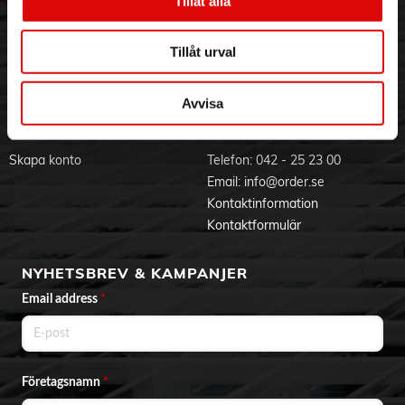
Tillåt alla
- Rengörande kristaller
Visselblåsning
Godsefterlysning & Felleverans
Jobba hos oss
Integritetspolicy
Tillåt urval
Aktuellt på Order
Om cookies
Varumärken
Avvisa
BLI KUND
KONTAKTA OSS
Skapa konto
Telefon:
042 - 25 23 00
Email:
info@order.se
Kontaktinformation
Kontaktformulär
NYHETSBREV & KAMPANJER
Email address
*
Företagsnamn
*