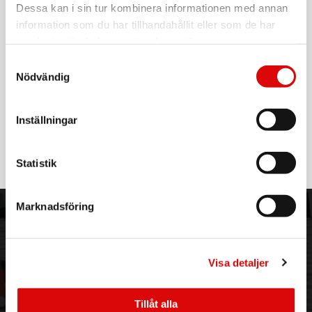
För hel kartong beställ:
Dessa kan i sin tur kombinera informationen med annan
10
information som du har tillhandahållit eller som de har
Inomhus termometer som även visar luftfuktigheten på en
samlat in när du har använt deras tjänster.
tydlig display
Samtyckesval
Nödvändig
Smiley gubbar som visar när det är rätt luftfuktighet i
rummet. Kan även fästas på väggen.
Inställningar
Läs mer
Statistik
Marknadsföring
ORDER NORDIC
KUNDTJÄNST
3PL
Allmänna villkor
Om oss
Vanliga frågor
Visa detaljer
Vår historia
Service & Support
Hållbarhet
Ansökan om RMA
Tillåt alla
Visselblåsning
Godsefterlysning & Felleverans