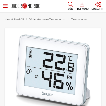
SÖK
BLI KUND
LOGGA IN
Hem & Hushåll
Väderstationer/Termometrar
Termometrar