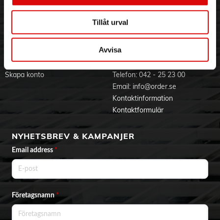
Jobba hos oss
Integritetspolicy
Aktuellt på Order
Om cookies
Tillåt urval
Varumärken
Avvisa
BLI KUND
KONTAKTA OSS
Skapa konto
Telefon:
042 - 25 23 00
Email:
info@order.se
Kontaktinformation
Kontaktformulär
NYHETSBREV & KAMPANJER
Email address
*
Företagsnamn
*