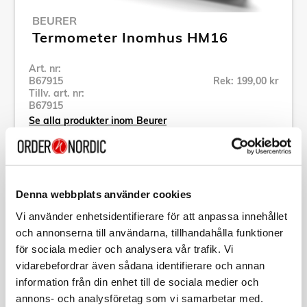
BEURER
Termometer Inomhus HM16
Art. nr:
B67915
Rek: 199,00 kr
Tillv. art. nr:
B67915
Se alla produkter inom Beurer
Specifikation
Denna webbplats använder cookies
Vi använder enhetsidentifierare för att anpassa innehållet
Beskrivning
och annonserna till användarna, tillhandahålla funktioner
för sociala medier och analysera vår trafik. Vi
Art. nr:
B67915
vidarebefordrar även sådana identifierare och annan
Tillv. art. nr:
B67915
information från din enhet till de sociala medier och
EAN-kod:
4211125679156
annons- och analysföretag som vi samarbetar med.