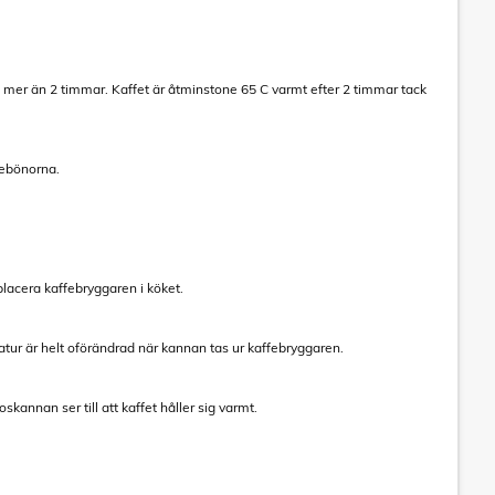
 mer än 2 timmar. Kaffet är åtminstone 65 C varmt efter 2 timmar tack
febönorna.
placera kaffebryggaren i köket.
tur är helt oförändrad när kannan tas ur kaffebryggaren.
kannan ser till att kaffet håller sig varmt.