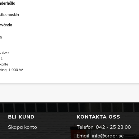
nderhålla
 diskmaskin
använda
ng
pulver
 1
kaffe
ning: 1 000 W
BLI KUND
KONTAKTA OSS
Skapa konto
Telefon:
042 - 25 23 00
Email:
info@order.se