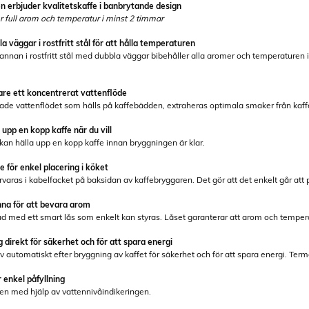
 erbjuder kvalitetskaffe i banbrytande design
 full arom och temperatur i minst 2 timmar
väggar i rostfritt stål för att hålla temperaturen
nan i rostfritt stål med dubbla väggar bibehåller alla aromer och temperaturen i
are ett koncentrerat vattenflöde
rade vattenflödet som hälls på kaffebädden, extraheras optimala smaker från kaf
 upp en kopp kaffe när du vill
kan hälla upp en kopp kaffe innan bryggningen är klar.
för enkel placering i köket
rvaras i kabelfacket på baksidan av kaffebryggaren. Det gör att det enkelt går att 
na för att bevara arom
 med ett smart lås som enkelt kan styras. Låset garanterar att arom och tempera
direkt för säkerhet och för att spara energi
automatiskt efter bryggning av kaffet för säkerhet och för att spara energi. Termos
 enkel påfyllning
ken med hjälp av vattennivåindikeringen.