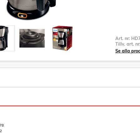
Art. nr:
HD7
Tillv. art. n
Se alla pro
78
2