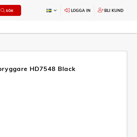
LOGGA IN
BLI KUND
SÖK
bryggare HD7548 Black