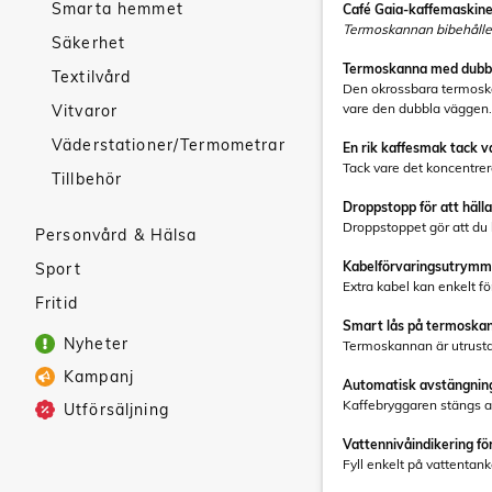
Smarta hemmet
Café Gaia-kaffemaskinen
Termoskannan bibehåller
Säkerhet
Termoskanna med dubbla 
Textilvård
Den okrossbara termoskan
vare den dubbla väggen.
Vitvaror
Väderstationer/Termometrar
En rik kaffesmak tack v
Tack vare det koncentre
Tillbehör
Droppstopp för att hälla
Droppstoppet gör att du 
Personvård & Hälsa
Kabelförvaringsutrymme 
Sport
Extra kabel kan enkelt fö
Fritid
Smart lås på termoskan
Nyheter
Termoskannan är utrustad
Kampanj
Automatisk avstängning 
Kaffebryggaren stängs av 
Utförsäljning
Vattennivåindikering för
Fyll enkelt på vattentan