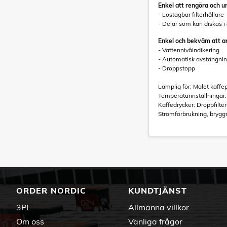
Enkel att rengöra och u
- Löstagbar filterhållare
- Delar som kan diskas i
Enkel och bekväm att 
- Vattennivåindikering
- Automatisk avstängni
- Droppstopp
Lämplig för: Malet kaffe
Temperaturinställningar:
Kaffedrycker: Droppfilter
Strömförbrukning, brygg
ORDER NORDIC
KUNDTJÄNST
3PL
Allmänna villkor
Om oss
Vanliga frågor