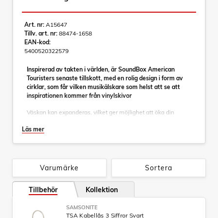
Art. nr:
A15647
Tillv. art. nr:
88474-1658
EAN-kod:
5400520322579
Inspirerad av takten i världen, är SoundBox American
Touristers senaste tillskott, med en rolig design i form av
cirklar, som får vilken musikälskare som helst att se att
inspirationen kommer från vinylskivor
Väskan kan expanderas, vilket ger möjlighet att öka din
packning för att lagra de mest exotiska souvenirerna från
Läs mer
hela världen. Linjen erbjuder en mängd olika funktioner för
att göra din resa mer bekväm. Tvärband i både övre och
undre facket, TSA-lås på alla storlekar och dubbla hjul för
smidigt rullande.
Varumärke
Sortera
Specifikationer:
Tillbehör
Kollektion
Mått: 77 x 51.5 x 29.5 cm
- Expanderad dimension: 77.0 x 51.5 x 32.5 cm
SAMSONITE
- Volym: 97/110 L
TSA Kabellås 3 Siffror Svart
- Vikt: 4.20 kg