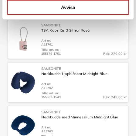
A15748
Tillv. art. nr:
Avvisa
157361-2957
Rek: 299,00 kr
SAMSONITE
TSA Kabellås 3 Siffror Rosa
Art nr:
A15761
Tillv. art. nr:
155576-1751
Rek: 229,00 kr
SAMSONITE
Nackkudde Uppblåsbar Midnight Blue
Art nr:
A15762
Tillv. art. nr:
155597-1549
Rek: 249,00 kr
SAMSONITE
Nackkudde med Minnesskum Midnight Blue
Art nr:
A15763