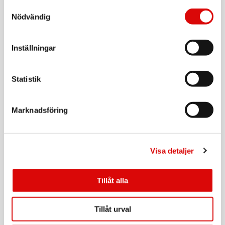
Art nr:
Samtyckesval
1.500217-E
Nödvändig
Tillv. art. nr:
1.500217-E
Rek: 129,00 kr
Inställningar
SKROSS
Reseadapter Europa till Danmark Jordad
Art nr:
Statistik
1.500232-E
Tillv. art. nr:
1.500232-E
Rek: 129,00 kr
Marknadsföring
SAMSONITE
Midjeväska RFID-Skyddad TA Revolution Eclipse
Grey
Art nr:
Visa detaljer
A15746
Tillv. art. nr:
155575-2957
Rek: 299,00 kr
Tillåt alla
SAMSONITE
Axel/Nacke-Väska RFID TA Revolution Eclipse
Tillåt urval
Grey
Art nr: