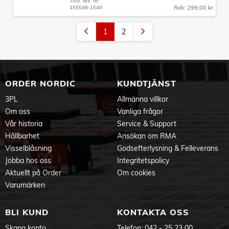
Tillv. art. nr:
155598-1549
Rek: 299,00 kr
1
2
ORDER NORDIC
KUNDTJÄNST
3PL
Allmänna villkor
Om oss
Vanliga frågor
Vår historia
Service & Support
Hållbarhet
Ansökan om RMA
Visselblåsning
Godsefterlysning & Felleverans
Jobba hos oss
Integritetspolicy
Aktuellt på Order
Om cookies
Varumärken
BLI KUND
KONTAKTA OSS
Skapa konto
Telefon:
042 - 25 23 00